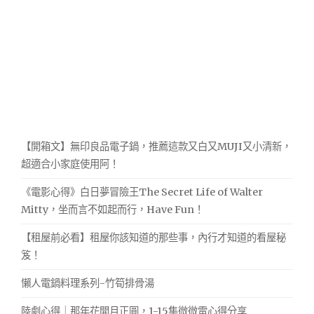
【開箱文】無印良品電子鍋，推薦這款又白又MUJI又小清新，
超適合小家庭使用阿！
《電影心得》白日夢冒險王The Secret Life of Walter
Mitty，坐而言不如起而行，Have Fun！
【租屋前必看】租屋你該知道的那些事，內行才知道的看屋秘
笈！
懶人電鍋料理系列-竹筍排骨湯
陸劇心得｜那年花開月正圓，1-15集微微雷心得分享