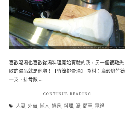
喜歡喝湯也喜歡從湯料理開始實驗的我，另一個很難失
敗的湯品就是他啦！【竹筍排骨湯】 食材：烏殼綠竹筍
一支、排骨數 …
"懶
CONTINUE READING
人
人妻
,
外宿
,
懶人
,
排骨
,
料理
,
湯
,
簡單
,
電鍋
電
鍋
料
理
系