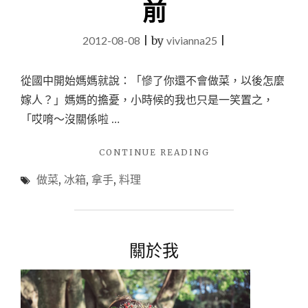
前
2012-08-08
|
by
vivianna25
|
從國中開始媽媽就說：「慘了你還不會做菜，以後怎麼
嫁人？」媽媽的擔憂，小時候的我也只是一笑置之，
「哎唷～沒關係啦 …
"寫
CONTINUE READING
在
做菜
,
冰箱
,
拿手
,
料理
《廚
房
實
驗
筆
關於我
記》
之
前"