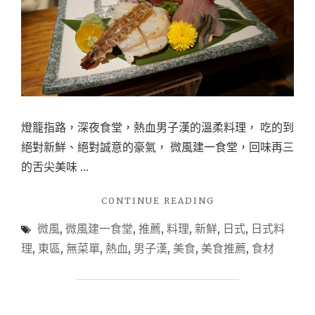
火
鍋-
這
一
鍋
你
沒
吃
燈籠指路，深夜食堂，熱血男子漢的溫柔料理， 吃的到
過，
別
絕對新鮮、絕對誠意的豪氣， 微風建一食堂，回味再三
說
的舌尖美味 …
你
吃
"【日
CONTINUE READING
過
式
最
微風
,
微風建一食堂
,
推薦
,
料理
,
新鮮
,
日式
,
日式料
無
好
菜
吃
理
,
東區
,
無菜單
,
熱血
,
男子漢
,
美食
,
美食推薦
,
食材
單
的
料
火
理
鍋"
推