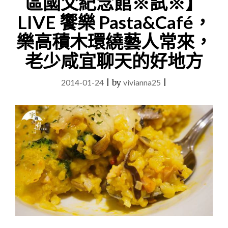
區國父紀念館※試※】
呼
你
LIVE 饗樂 Pasta&Café，
精
氣
樂高積木環繞藝人常來，
神
老少咸宜聊天的好地方
100
分！"
2014-01-24
|
by
vivianna25
|