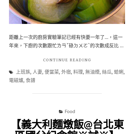
距離上一次的廚房實驗筆記已經有快要一年了…，這一
年來，下廚的次數跟忙ㄌㄢˇ碌ㄉㄨㄛˋ的次數成反比 …
"【無
CONTINUE READING
油
上班族
,
人妻
,
便當菜
,
外宿
,
料理
,
無油煙
,
絲瓜
,
蛤蜊
,
煙
電
電磁爐
,
食譜
磁
爐
系
列】
絲
Food
瓜
【義大利麵燉飯@台北東
蛤
蜊，