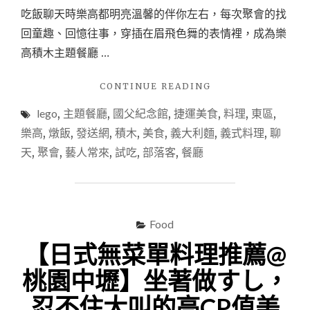
吃飯聊天時樂高都明亮溫馨的伴你左右，每次聚會的找
回童趣、回憶往事，穿插在眉飛色舞的表情裡，成為樂
高積木主題餐廳 …
"【義
CONTINUE READING
大
lego
,
主題餐廳
,
國父紀念館
,
捷運美食
,
料理
,
東區
,
利
麵
樂高
,
燉飯
,
發送網
,
積木
,
美食
,
義大利麵
,
義式料理
,
聊
燉
天
,
聚會
,
藝人常來
,
試吃
,
部落客
,
餐廳
飯
@
台
北
東
Food
區
【日式無菜單料理推薦@
國
父
桃園中壢】坐著做すし，
紀
念
忍不住大叫的高CP值美
館