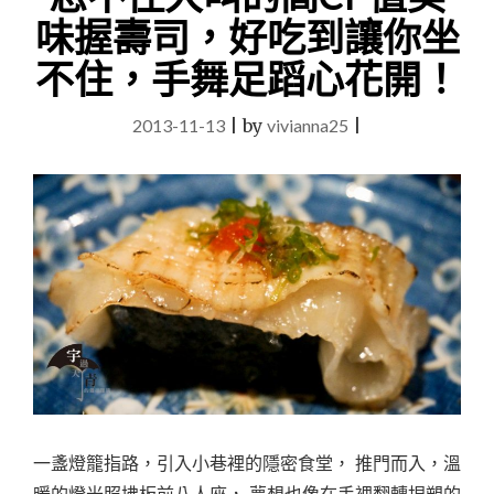
※
味握壽司，好吃到讓你坐
試
※】
不住，手舞足蹈心花開！
LIVE
饗
2013-11-13
|
by
vivianna25
|
樂
PASTA&CAFÉ，
樂
高
積
木
環
繞
藝
人
常
來，
老
少
咸
一盞燈籠指路，引入小巷裡的隱密食堂， 推門而入，溫
宜
暖的燈光照拂板前八人座， 夢想也像在手裡翻轉捏塑的