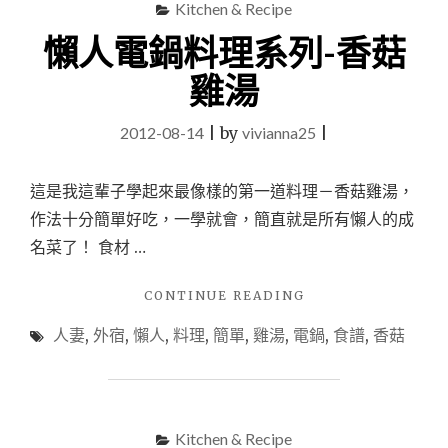
Kitchen & Recipe
列-
竹
懶人電鍋料理系列-香菇
筍
排
雞湯
骨
湯"
2012-08-14
|
by
vivianna25
|
這是我這輩子學起來最像樣的第一道料理－香菇雞湯，
作法十分簡單好吃，一學就會，簡直就是所有懶人的成
名菜了！ 食材 …
"懶
CONTINUE READING
人
人妻
,
外宿
,
懶人
,
料理
,
簡單
,
雞湯
,
電鍋
,
食譜
,
香菇
電
鍋
料
理
系
Kitchen & Recipe
列-