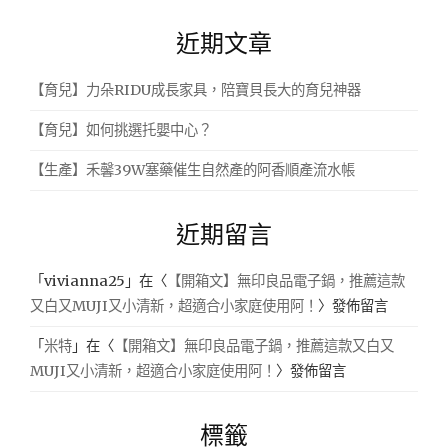
關
近期文章
鍵
字:
【育兒】力朵RIDU成長家具，陪寶貝長大的育兒神器
【育兒】如何挑選托嬰中心？
【生產】禾馨39W塞藥催生自然產的阿香順產流水帳
近期留言
「
vivianna25
」在〈
【開箱文】無印良品電子鍋，推薦這款
又白又MUJI又小清新，超適合小家庭使用阿！
〉發佈留言
「
米特
」在〈
【開箱文】無印良品電子鍋，推薦這款又白又
MUJI又小清新，超適合小家庭使用阿！
〉發佈留言
標籤