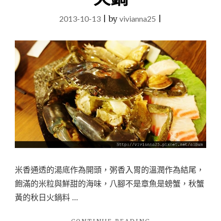
し，
忍
2013-10-13
|
by
vivianna25
|
不
住
大
叫
的
高
CP
值
美
味
握
壽
司，
好
米香通透的湯底作為開頭，粥香入胃的溫潤作為結尾，
吃
到
飽滿的米粒與鮮甜的海味，八腳不是章魚是螃蟹，秋蟹
讓
黃的秋日火鍋料 …
你
坐
不
"【螃