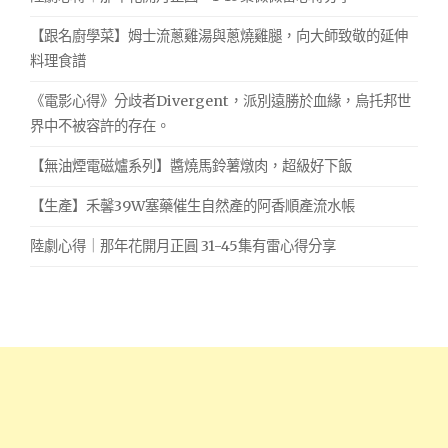
【跟名廚學菜】姆士流蔥雞湯與蔥燒雞腿，向大師致敬的延伸
料理食譜
《電影心得》分歧者Divergent，派別遠勝於血緣，烏托邦世
界中不被容許的存在。
【無油煙電磁爐系列】醬燒馬鈴薯燉肉，超級好下飯
【生產】禾馨39W塞藥催生自然產的阿香順產流水帳
陸劇心得｜那年花開月正圓 31-45集有雷心得分享