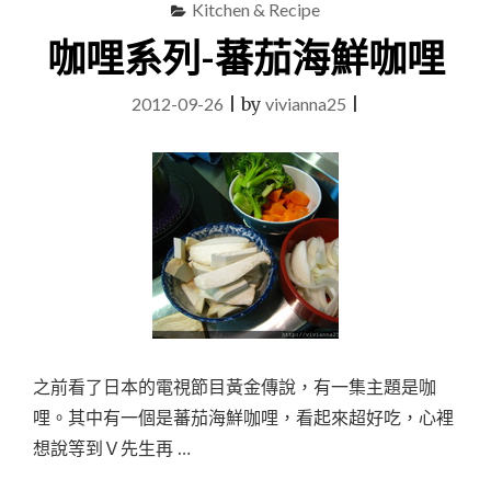
薦
Kitchen & Recipe
@
咖哩系列-蕃茄海鮮咖哩
台
北】
微
2012-09-26
|
by
vivianna25
|
風
建
一
食
堂"
之前看了日本的電視節目黃金傳說，有一集主題是咖
哩。其中有一個是蕃茄海鮮咖哩，看起來超好吃，心裡
想說等到Ｖ先生再 …