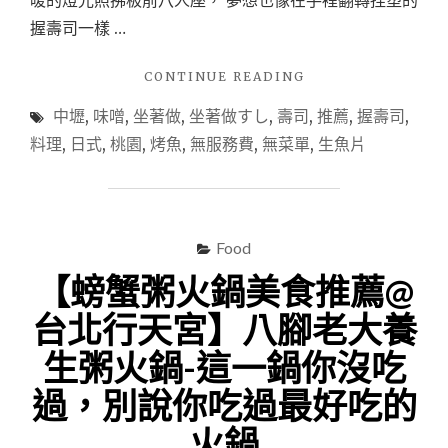
聊
握壽司一樣 …
天
的
好
"【日
CONTINUE READING
地
式
方"
中壢
,
味噌
,
坐著做
,
坐著做すし
,
壽司
,
推薦
,
握壽司
,
無
菜
料理
,
日式
,
桃園
,
烤魚
,
無服務費
,
無菜單
,
生魚片
單
料
理
推
薦
Food
@
【螃蟹粥火鍋美食推薦@
桃
園
台北行天宮】八腳老大養
中
壢】
生粥火鍋-這一鍋你沒吃
坐
著
過，別說你吃過最好吃的
做
火鍋
す