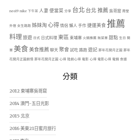
台北
台北 推薦
人妻
便當菜
吳哥窟
neo19
nike
下午茶
分享
周瑩
推薦
心得
姊妹淘
捷運美食
情侶
懶人
手作
外宿
女生路跑
料理
東區
旅遊
甜點
日式料理
柬埔寨
日式
火鍋推薦
無菜單
生日
簡
美食
美食推薦
聚會
遊記
聊天
試吃
路跑
單
那年花開月正圓
那年
花開月正圓劇情
那年花開月正圓 心得
陸劇心得
電影 心得
電影心得
電鍋
食譜
分類
2012 柬埔寨吳哥窟
2014 澳門-五日光影
2015 北京
2016 美東21日蜜月旅行