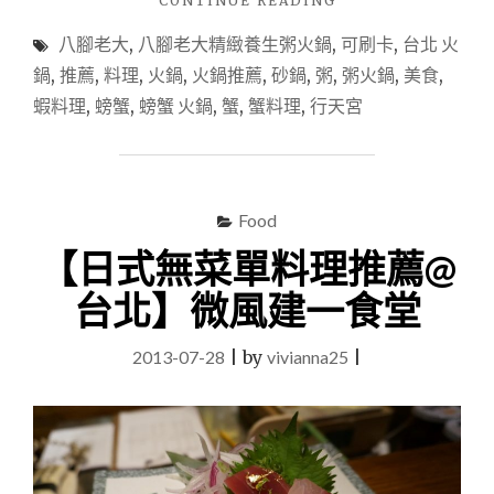
CONTINUE READING
住，
蟹
八腳老大
,
八腳老大精緻養生粥火鍋
,
可刷卡
,
台北 火
手
粥
舞
火
鍋
,
推薦
,
料理
,
火鍋
,
火鍋推薦
,
砂鍋
,
粥
,
粥火鍋
,
美食
,
足
鍋
蝦料理
,
螃蟹
,
螃蟹 火鍋
,
蟹
,
蟹料理
,
行天宮
蹈
美
心
食
花
推
開！"
薦
@
Food
台
【日式無菜單料理推薦@
北
行
台北】微風建一食堂
天
宮】
八
2013-07-28
|
by
vivianna25
|
腳
老
大
養
生
粥