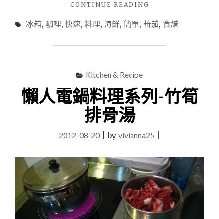
"咖
CONTINUE READING
哩
冰箱
,
咖哩
,
快速
,
料理
,
海鮮
,
簡單
,
蕃茄
,
食譜
系
列-
蕃
茄
海
Kitchen & Recipe
鮮
咖
懶人電鍋料理系列-竹筍
哩"
排骨湯
2012-08-20
|
by
vivianna25
|