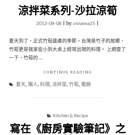
香
涼拌菜系列-沙拉涼筍
菇
雞
2012-08-08
|
by
vivianna25
|
湯"
夏天到了，正式竹筍盛產的季節。台灣是竹子的故鄉，
竹筍更是我家從小到大桌上經常出現的料理。 上網查了
一下，竹筍的 …
"涼
CONTINUE READING
拌
夏天
,
懶人
,
料理
,
涼拌菜
,
竹筍
,
電鍋
菜
系
列-
沙
拉
Kitchen & Recipe
涼
筍"
寫在《廚房實驗筆記》之