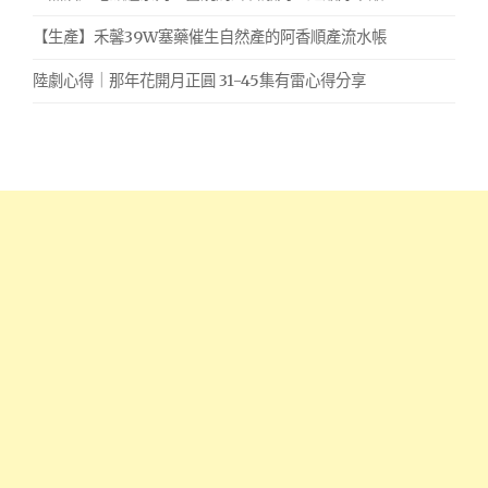
【生產】禾馨39W塞藥催生自然產的阿香順產流水帳
陸劇心得｜那年花開月正圓 31-45集有雷心得分享