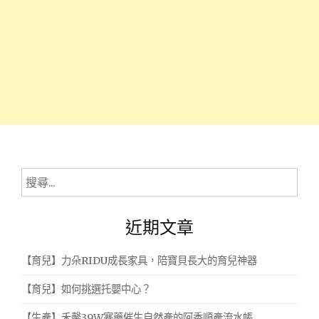
搜
尋
關
近期文章
鍵
字:
【育兒】力朵RIDU成長家具，陪寶貝長大的育兒神器
【育兒】如何挑選托嬰中心？
【生產】禾馨39W塞藥催生自然產的阿香順產流水帳