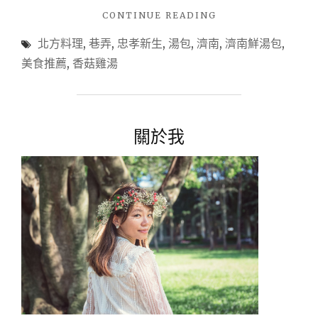
"【北
CONTINUE READING
方
北方料理
,
巷弄
,
忠孝新生
,
湯包
,
濟南
,
濟南鮮湯包
,
料
理
美食推薦
,
香菇雞湯
推
薦
@
台
關於我
北
忠
孝
新
生】
濟
南
鮮
湯
包"