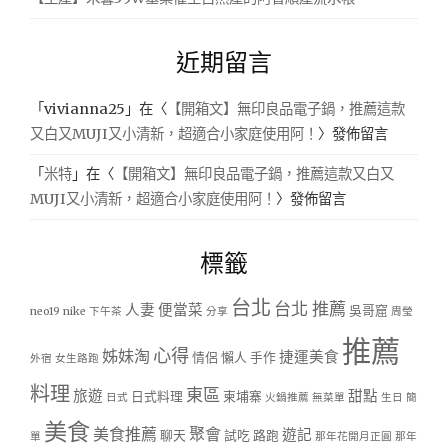
近期留言
「
vivianna25
」在〈
【開箱文】無印良品電子鍋，推薦這款
又白又MUJI又小清新，超適合小家庭使用阿！
〉發佈留言
「
米特
」在〈
【開箱文】無印良品電子鍋，推薦這款又白又
MUJI又小清新，超適合小家庭使用阿！
〉發佈留言
標籤
台北
台北 推薦
人妻
便當菜
吳哥窟
neo19
nike
下午茶
分享
周瑩
推薦
心得
姊妹淘
捷運美食
情侶
懶人
手作
外宿
女生路跑
料理
東區
旅遊
甜點
日式料理
柬埔寨
日式
火鍋推薦
無菜單
生日
簡
美食
美食推薦
聚會
遊記
聊天
試吃
路跑
單
那年花開月正圓
那年