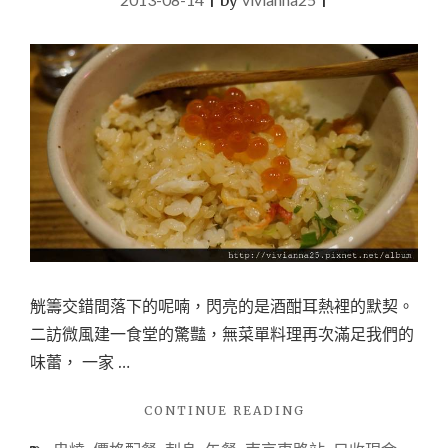
|
by
|
系
裝
潢
是
網
紅
熱
門
打
卡
景
點！
(內
用
與
觥籌交錯間落下的呢喃，閃亮的是酒酣耳熱裡的默契。
外
二訪微風建一食堂的驚豔，無菜單料理再次滿足我們的
帶
心
味蕾， 一家 …
得)"
"【日
CONTINUE READING
式