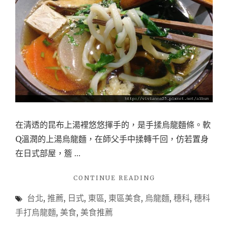
在清透的昆布上湯裡悠悠揮手的，是手揉烏龍麵條。軟
Q溫潤的上湯烏龍麵，在師父手中揉轉千回，仿若置身
在日式部屋，簷 …
"【日
CONTINUE READING
式
台北
,
推薦
,
日式
,
東區
,
東區美食
,
烏龍麵
,
穗科
,
穗科
烏
龍
手打烏龍麵
,
美食
,
美食推薦
麵