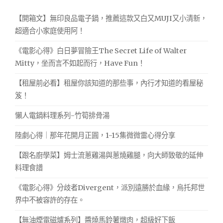
【開箱文】無印良品電子鍋，推薦這款又白又MUJI又小清新，
超適合小家庭使用阿！
《電影心得》白日夢冒險王The Secret Life of Walter
Mitty，坐而言不如起而行，Have Fun！
【租屋前必看】租屋你該知道的那些事，內行才知道的看屋秘
笈！
懶人電鍋料理系列-竹筍排骨湯
陸劇心得｜那年花開月正圓，1-15集微微雷心得分享
【跟名廚學菜】姆士流蔥雞湯與蔥燒雞腿，向大師致敬的延伸
料理食譜
《電影心得》分歧者Divergent，派別遠勝於血緣，烏托邦世
界中不被容許的存在。
【無油煙電磁爐系列】醬燒馬鈴薯燉肉，超級好下飯