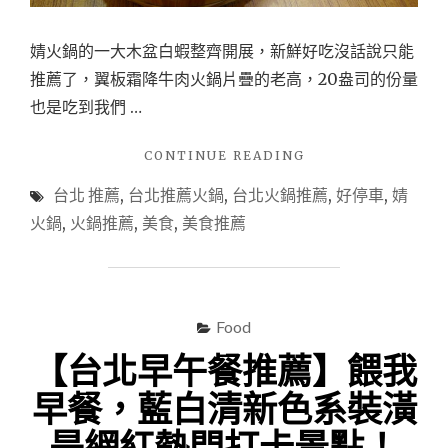
婧火鍋的一大木盆白蝦整齊開展，新鮮好吃沒話說只能
推薦了，翼板霜降牛肉火鍋片疊的老高，20盎司的份量
也是吃到我們 …
"【台
CONTINUE READING
北
台北 推薦
,
台北推薦火鍋
,
台北火鍋推薦
,
好停車
,
婧
火
鍋
火鍋
,
火鍋推薦
,
美食
,
美食推薦
推
薦】
網
路
爆
Food
紅
【台北早午餐推薦】餵我
的
婧
早餐，藍白清新色系裝潢
火
鍋，
是網紅熱門打卡景點！