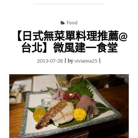
推
薦
@
台
Food
北
【日式無菜單料理推薦@
忠
孝
台北】微風建一食堂
敦
化】
2013-07-28
|
by
vivianna25
穗
|
科
烏
龍
麵"