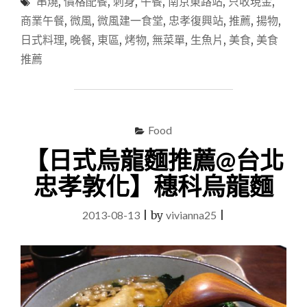
串燒
,
價格配餐
,
刺身
,
午餐
,
南京東路站
,
只收現金
,
無
菜
商業午餐
,
微風
,
微風建一食堂
,
忠孝復興站
,
推薦
,
揚物
,
單
日式料理
,
晚餐
,
東區
,
烤物
,
無菜單
,
生魚片
,
美食
,
美食
料
推薦
理
推
薦
@
台
Food
北
東
【日式烏龍麵推薦@台北
區】
微
忠孝敦化】穗科烏龍麵
風
建
2013-08-13
|
by
vivianna25
|
一
食
堂-
二
訪"