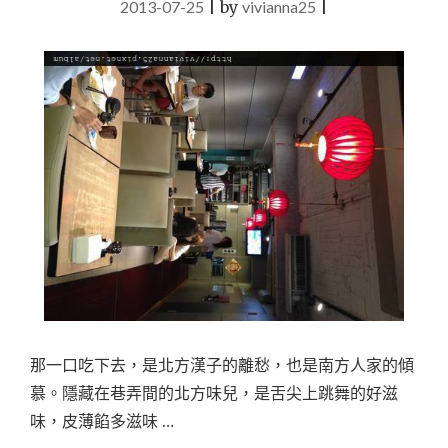
2013-07-25
|
by
vivianna25
建
|
一
食
堂"
那一口吃下去，是北方漢子的離愁，也是南方人家的傾
慕。隱藏在巷弄間的北方味兒，是舌尖上跳舞的好滋
味，皮薄餡多滋味 …