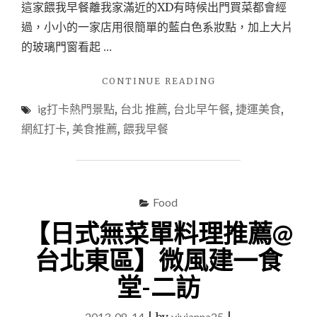
這家餵我早餐離我家滿近的XD有時候出門買菜都會經
過，小小的一家店用很簡單的藍白色系妝點，加上大片
的玻璃門窗看起 …
"【台
CONTINUE READING
北
ig打卡熱門景點
,
台北 推薦
,
台北早午餐
,
捷運美食
,
早
午
網紅打卡
,
美食推薦
,
餵我早餐
餐
推
薦】
餵
我
Food
早
【日式無菜單料理推薦@
餐，
藍
台北東區】微風建一食
白
清
堂-二訪
新
色
2013-08-14
vivianna25