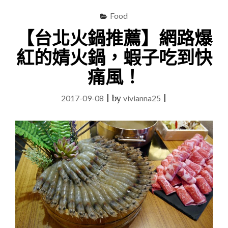
Food
【台北火鍋推薦】網路爆
紅的婧火鍋，蝦子吃到快
痛風！
2017-09-08
|
by
vivianna25
|