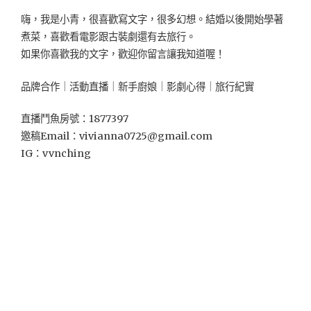
嗨，我是小青，很喜歡寫文字，很多幻想。結婚以後開始學著
煮菜，喜歡看電影跟古裝劇還有去旅行。
如果你喜歡我的文字，歡迎你留言讓我知道喔！
品牌合作｜活動直播｜新手廚娘｜影劇心得｜旅行紀實
直播鬥魚房號：1877397
邀稿Email：
vivianna0725@gmail.com
IG：vvnching