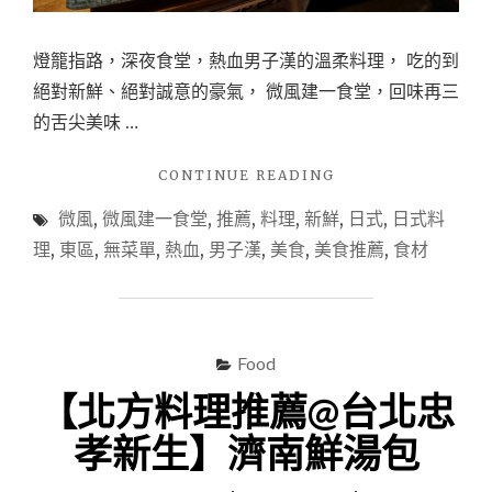
燈籠指路，深夜食堂，熱血男子漢的溫柔料理， 吃的到
絕對新鮮、絕對誠意的豪氣， 微風建一食堂，回味再三
的舌尖美味 …
"【日
CONTINUE READING
式
微風
,
微風建一食堂
,
推薦
,
料理
,
新鮮
,
日式
,
日式料
無
菜
理
,
東區
,
無菜單
,
熱血
,
男子漢
,
美食
,
美食推薦
,
食材
單
料
理
推
薦
Food
@
【北方料理推薦@台北忠
台
北】
孝新生】濟南鮮湯包
微
風