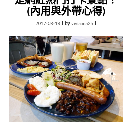
蝦
子
(內用與外帶心得)
吃
到
2017-08-18
|
by
vivianna25
|
快
痛
風！"