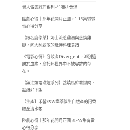
懶人電鍋料理系列-竹筍排骨湯
陸劇心得｜那年花開月正圓，1-15集微微
雷心得分享
【跟名廚學菜】姆士流蔥雞湯與蔥燒雞
腿，向大師致敬的延伸料理食譜
《電影心得》分歧者Divergent，派別遠
勝於血緣，烏托邦世界中不被容許的存
在。
【無油煙電磁爐系列】醬燒馬鈴薯燉肉，
超級好下飯
【生產】禾馨39W塞藥催生自然產的阿香
順產流水帳
陸劇心得｜那年花開月正圓 31-45集有雷
心得分享