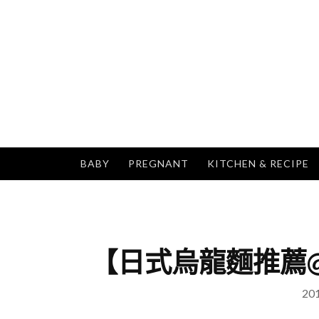
Skip
to
content
BABY
PREGNANT
KITCHEN & RECIPE
【日式烏龍麵推薦
20