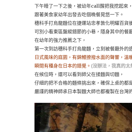
下午睡了一下之後，被幼年call
醒把我挖起來
跟著美食家幼年出發去吃個晚餐晃悠一下。
穗科手打烏龍麵位在捷運站忠孝敦化明耀百貨
可別小看東區盤縱錯節的小巷，隱身其中的餐
在幼年的強力推薦之下，
第一次到訪穗科手打烏龍麵，立刻被餐廳外的
日式風味的庭園，有錦鯉撩撥水面的聲響，溫
瞬間有種身在日本的錯覺。
(
沒辦法，我真的太
在候位時，還可以看到師父在揉麵與切麵，
仔細的把不合格的麵條挑出來，確保上桌的都
嚴謹的精神師承日本製麵大師也都複製在台灣