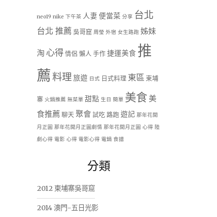
台北
人妻
便當菜
neo19
nike
下午茶
分享
台北 推薦
姊妹
吳哥窟
周瑩
外宿
女生路跑
推
心得
淘
捷運美食
情侶
懶人
手作
薦
料理
東區
旅遊
日式料理
柬埔
日式
美食
美
甜點
寨
火鍋推薦
無菜單
生日
簡單
食推薦
聚會
遊記
聊天
試吃
路跑
那年花開
月正圓
那年花開月正圓劇情
那年花開月正圓 心得
陸
劇心得
電影 心得
電影心得
電鍋
食譜
分類
2012 柬埔寨吳哥窟
2014 澳門-五日光影