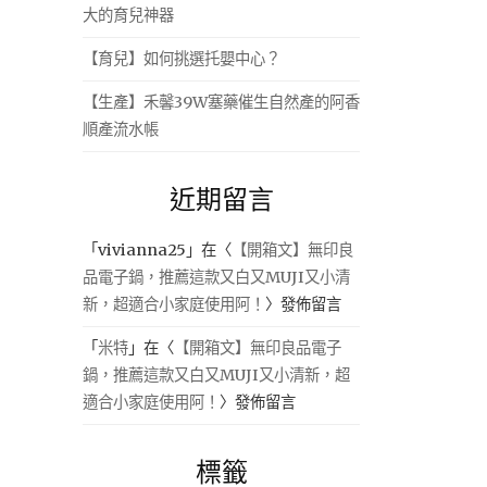
大的育兒神器
【育兒】如何挑選托嬰中心？
【生產】禾馨39W塞藥催生自然產的阿香
順產流水帳
近期留言
「
vivianna25
」在〈
【開箱文】無印良
品電子鍋，推薦這款又白又MUJI又小清
新，超適合小家庭使用阿！
〉發佈留言
「
米特
」在〈
【開箱文】無印良品電子
鍋，推薦這款又白又MUJI又小清新，超
適合小家庭使用阿！
〉發佈留言
標籤