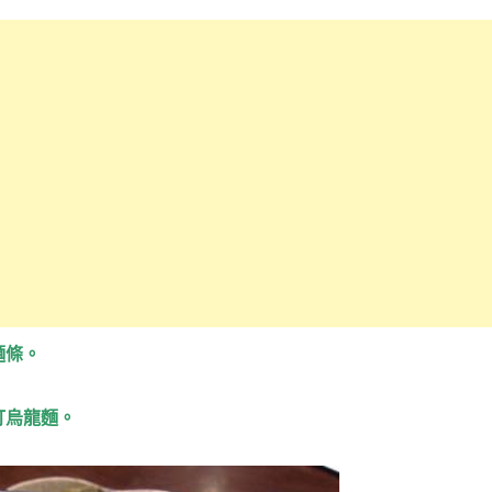
麵條。
，
打烏龍麵。