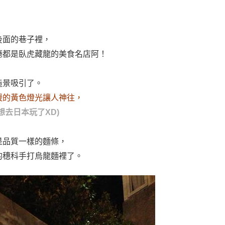
，
後面的巷子裡，
廳都是臥虎藏龍的美食名店阿！
造景吸引了。
暖的黃色燈光讓人神往，
想去日本玩了
XD)
是品質一樣的麵條，
的穗科手打烏龍麵裡了。