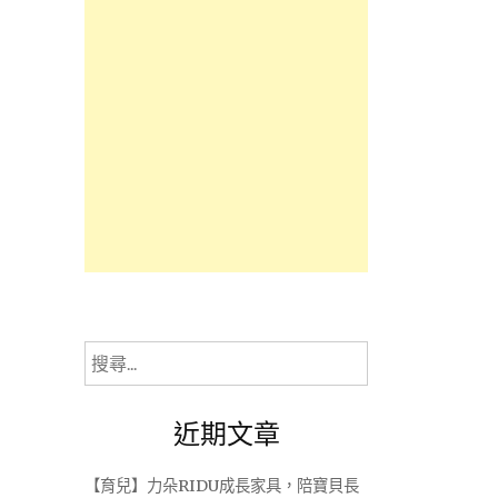
搜
尋
關
近期文章
鍵
字:
【育兒】力朵RIDU成長家具，陪寶貝長