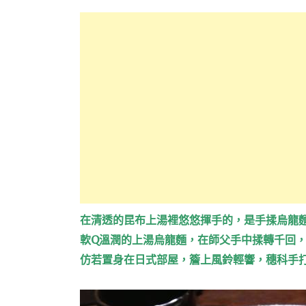
在清透的昆布上湯裡悠悠揮手的，是手揉烏龍
Q
軟
溫潤的上湯烏龍麵，在師父手中揉轉千回
仿若置身在日式部屋，簷上風鈴輕響，穗科手