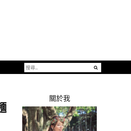
搜
尋
關
鍵
關於我
字:
麵