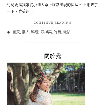
竹筍更是我家從小到大桌上經常出現的料理。 上網查了
一下，竹筍的 …
"涼
CONTINUE READING
拌
夏天
,
懶人
,
料理
,
涼拌菜
,
竹筍
,
電鍋
菜
系
列-
沙
拉
關於我
涼
筍"