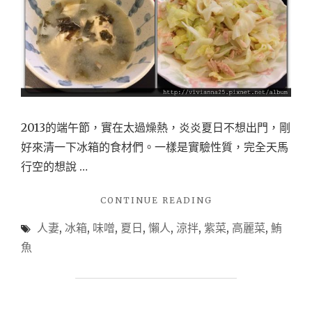
2013的端午節，實在太過燥熱，炎炎夏日不想出門，剛
好來清一下冰箱的食材們。一樣是實驗性質，完全天馬
行空的想說 …
"夏
CONTINUE READING
天
人妻
,
冰箱
,
味噌
,
夏日
,
懶人
,
涼拌
,
紫菜
,
高麗菜
,
鮪
涼
爽
魚
系
列-
鮪
魚