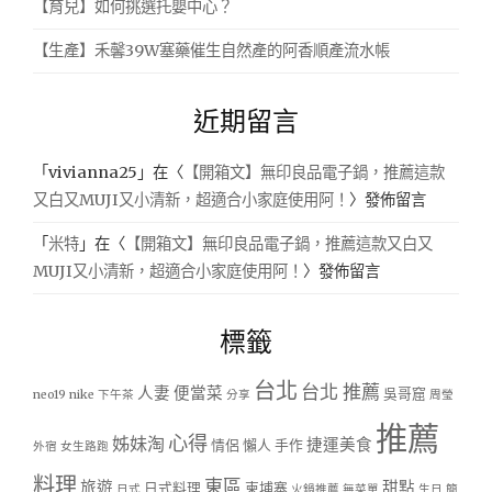
【育兒】如何挑選托嬰中心？
【生產】禾馨39W塞藥催生自然產的阿香順產流水帳
近期留言
「
vivianna25
」在〈
【開箱文】無印良品電子鍋，推薦這款
又白又MUJI又小清新，超適合小家庭使用阿！
〉發佈留言
「
米特
」在〈
【開箱文】無印良品電子鍋，推薦這款又白又
MUJI又小清新，超適合小家庭使用阿！
〉發佈留言
標籤
台北
台北 推薦
人妻
便當菜
吳哥窟
neo19
nike
下午茶
分享
周瑩
推薦
心得
姊妹淘
捷運美食
情侶
懶人
手作
外宿
女生路跑
料理
東區
旅遊
甜點
日式料理
柬埔寨
日式
火鍋推薦
無菜單
生日
簡