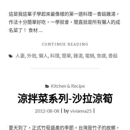
這是我這輩子學起來最像樣的第一道料理－香菇雞湯，
作法十分簡單好吃，一學就會，簡直就是所有懶人的成
名菜了！ 食材 …
"懶
CONTINUE READING
人
人妻
,
外宿
,
懶人
,
料理
,
簡單
,
雞湯
,
電鍋
,
食譜
,
香菇
電
鍋
料
理
系
Kitchen & Recipe
列-
香
涼拌菜系列-沙拉涼筍
菇
雞
2012-08-08
|
by
vivianna25
|
湯"
夏天到了，正式竹筍盛產的季節。台灣是竹子的故鄉，