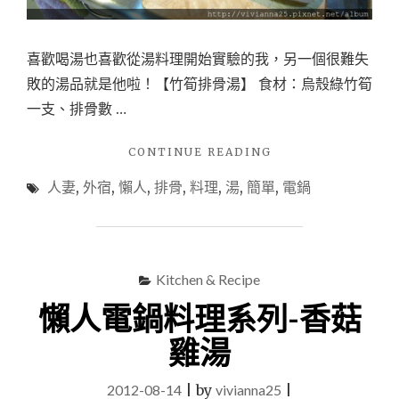
喜歡喝湯也喜歡從湯料理開始實驗的我，另一個很難失
敗的湯品就是他啦！【竹筍排骨湯】 食材：烏殼綠竹筍
一支、排骨數 …
"懶
CONTINUE READING
人
人妻
,
外宿
,
懶人
,
排骨
,
料理
,
湯
,
簡單
,
電鍋
電
鍋
料
理
系
Kitchen & Recipe
列-
竹
懶人電鍋料理系列-香菇
筍
排
雞湯
骨
湯"
2012-08-14
|
by
vivianna25
|