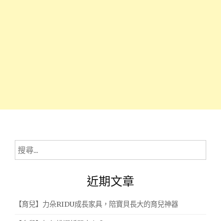
搜
尋
關
近期文章
鍵
字:
【育兒】力朵RIDU成長家具，陪寶貝長大的育兒神器