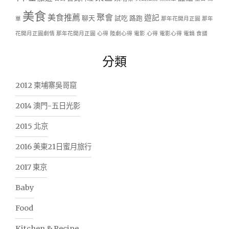
美食
美食推薦
聚會
遊記
聊天
試吃
路跑
單
那年花開月正圓
那年
花開月正圓劇情
那年花開月正圓 心得
陸劇心得
電影 心得
電影心得
電鍋
食譜
分類
2012 柬埔寨吳哥窟
2014 澳門-五日光影
2015 北京
2016 美東21日蜜月旅行
2017 東京
Baby
Food
Kitchen & Recipe