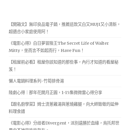
【開箱文】無印良品電子鍋，推薦這款又白又MUJI又小清新，
超適合小家庭使用阿！
《電影心得》白日夢冒險王The Secret Life of Walter
Mitty，坐而言不如起而行，Have Fun！
【租屋前必看】租屋你該知道的那些事，內行才知道的看屋秘
笈！
懶人電鍋料理系列-竹筍排骨湯
陸劇心得｜那年花開月正圓，1-15集微微雷心得分享
【跟名廚學菜】姆士流蔥雞湯與蔥燒雞腿，向大師致敬的延伸
料理食譜
《電影心得》分歧者Divergent，派別遠勝於血緣，烏托邦世