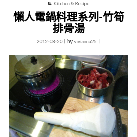
涼
Kitchen & Recipe
拌
懶人電鍋料理系列-竹筍
高
麗
排骨湯
菜"
2012-08-20
|
by
vivianna25
|