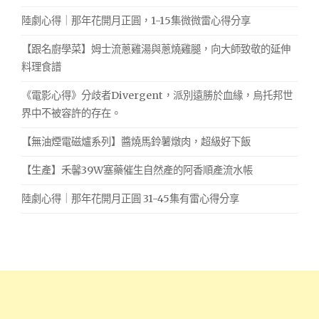
陸劇心得｜那年花開月正圓，1-15集微微雷心得分享
【跟名廚學菜】姆士流蔥雞湯與蔥燒雞腿，向大師致敬的延伸
料理食譜
《電影心得》分歧者Divergent，派別遠勝於血緣，烏托邦世
界中不被容許的存在。
【無油煙電磁爐系列】醬燒馬鈴薯燉肉，超級好下飯
【生產】禾馨39W塞藥催生自然產的阿香順產流水帳
陸劇心得｜那年花開月正圓 31-45集有雷心得分享