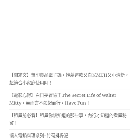
【開箱文】無印良品電子鍋，推薦這款又白又MUJI又小清新，
超適合小家庭使用阿！
《電影心得》白日夢冒險王The Secret Life of Walter
Mitty，坐而言不如起而行，Have Fun！
【租屋前必看】租屋你該知道的那些事，內行才知道的看屋秘
笈！
懶人電鍋料理系列-竹筍排骨湯