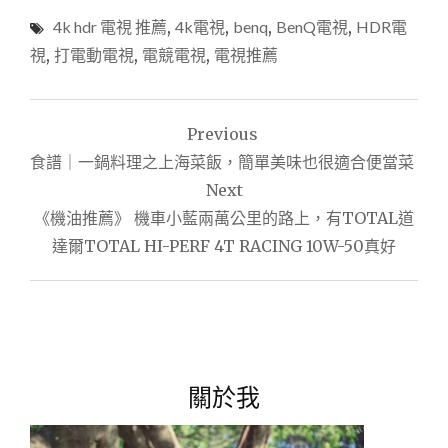
4k hdr 電視 推薦
,
4k電視
,
benq
,
BenQ電視
,
HDR電
視
,
打電動電視
,
電競電視
,
電視推薦
文
Previous
章
食譜｜一鍋料理之上海菜飯，簡單美味也很適合便當菜
導
Next
《機油推薦》 機車小藍兩萬公里的路上，有TOTAL道
覽
達爾TOTAL HI-PERF 4T RACING 10W-50真好
關於我