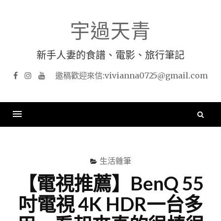
Skip
to
宇過天青
content
新手人妻的食譜、電影、旅行筆記
Facebook
Instagram
YouTube
搜
尋
關
鍵
生活雜筆
字
【電視推薦】BenQ 55
吋電視 4K HDR一台多