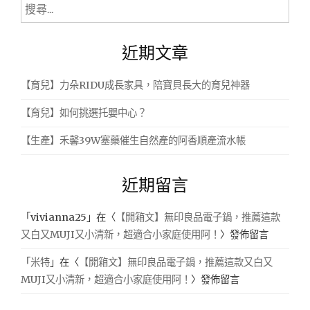
搜
尋
關
近期文章
鍵
字:
【育兒】力朵RIDU成長家具，陪寶貝長大的育兒神器
【育兒】如何挑選托嬰中心？
【生產】禾馨39W塞藥催生自然產的阿香順產流水帳
近期留言
「
vivianna25
」在〈
【開箱文】無印良品電子鍋，推薦這款
又白又MUJI又小清新，超適合小家庭使用阿！
〉發佈留言
「
米特
」在〈
【開箱文】無印良品電子鍋，推薦這款又白又
MUJI又小清新，超適合小家庭使用阿！
〉發佈留言