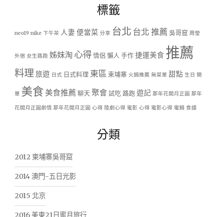
標籤
台北
台北 推薦
人妻
便當菜
吳哥窟
neo19
nike
下午茶
分享
周瑩
推薦
心得
姊妹淘
捷運美食
情侶
懶人
手作
外宿
女生路跑
料理
東區
旅遊
甜點
日式料理
柬埔寨
日式
火鍋推薦
無菜單
生日
簡
美食
美食推薦
聚會
遊記
聊天
試吃
路跑
單
那年花開月正圓
那年
花開月正圓劇情
那年花開月正圓 心得
陸劇心得
電影 心得
電影心得
電鍋
食譜
分類
2012 柬埔寨吳哥窟
2014 澳門-五日光影
2015 北京
2016 美東21日蜜月旅行