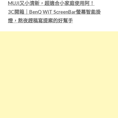
MUJI又小清新，超適合小家庭使用阿！
3C開箱｜BenQ WiT ScreenBar螢幕智能掛
燈，熬夜趕稿寫提案的好幫手