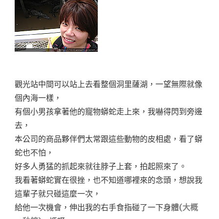
觀光站中間可以站上去看整個洞里薩湖，一望無際就像
個內海一樣，
有個小男孩拿著他的寵物蟒蛇走上來，我嚇得閃到旁邊
去，
本公司的商品夥伴們太常跟這些動物的皮相處，看了蟒
蛇也不怕，
好多人勇猛的抓起來就往脖子上套，拍起照來了。
我看著蟒蛇實在很挫，也不知道哪裡來的念頭，想說我
這輩子就只碰這麼一次，
給他一次機會，伸出我的右手食指碰了一下身體
(大概