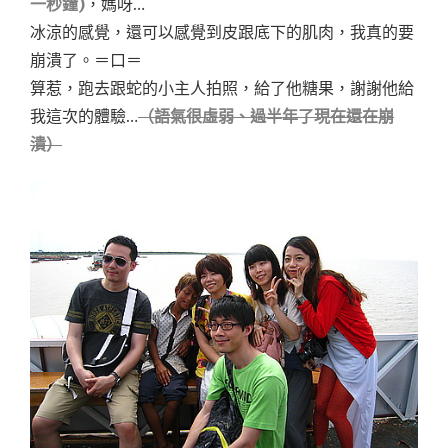
一秒鐘)
，媽呀…
冰涼的感覺，還可以感覺到皮跟底下的肌肉，我真的要
崩潰了。＝口＝
算惹，跑去跟蛇的小主人拍照，給了他糖果，謝謝他給
我這次的體驗…
（語氣很虛弱、過半年了現在還在崩
潰）