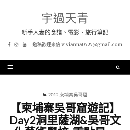
Skip
to
宇過天青
content
新手人妻的食譜、電影、旅行筆記
Facebook
Instagram
YouTube
搜
尋
關
鍵
2012 柬埔寨吳哥窟
字
【柬埔寨吳哥窟遊記】
Day2洞里薩湖&吳哥文