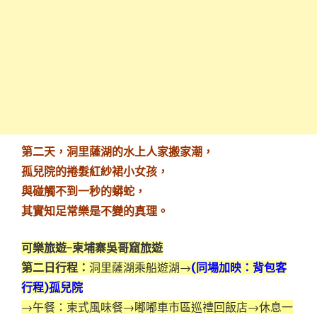
第二天，洞里薩湖的水上人家搬家潮，
孤兒院的捲髮紅紗裙小女孩，
與碰觸不到一秒的蟒蛇，
其實知足常樂是不變的真理。
可樂旅遊-柬埔寨吳哥窟旅遊
第二日行程：
洞里薩湖乘船遊湖→
(同場加映：背包客
行程)孤兒院
→午餐：柬式風味餐→嘟嘟車市區巡禮回飯店→休息一