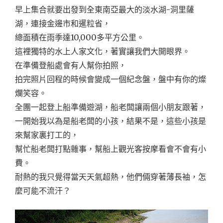
早上集合就要出發到全東南亞最大的淡水湖-洞里薩
湖，連接金邊市和暹粒省，
總面積在雨季達10,000多平方公里。
這裡獨特的水上人家文化，著實讓我們大開眼界。
在準備登船處會有人幫你拍照，
拍完照片回程的時候會變成一個紀念盤，盤中有你的燦
爛笑容。
全團一起登上船準備遊湖，船老闆讓兩個小朋友跟著，
一開始我以為是船老闆的小孩，結果不是，這些小孩是
來幫家裏打工的，
幫忙船老闆打點雜事，幫船上觀光客按摩看會不會有小
費。
耐熱的我只覺得當天天氣超熱，他們倆穿著薄長袖，怎
麼可能不流汗？