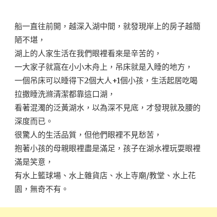
船一直往前開，越深入湖中間，就發現岸上的房子越簡
陋不堪，
湖上的人家生活在我們眼裡看來是辛苦的，
一大家子就窩在小小木舟上，吊床就是入睡的地方，
一個吊床可以睡得下2個大人+1個小孩，生活起居吃喝
拉撒睡洗滌清潔都靠這口湖，
看著混濁的泛黃湖水，以為深不見底，才發現就及腰的
深度而已。
很驚人的生活品質，但他們眼裡不見愁苦，
抱著小孩的母親眼裡盡是滿足，孩子在湖水裡玩耍眼裡
滿是笑意，
有水上籃球場、水上雜貨店、水上寺廟/教堂、水上花
園，無奇不有。