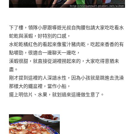
下了樓，領隊小廖跟導遊光叔自掏腰包請大家吃吃看水
蛇乾與溪蝦，好特別的口感，
水蛇乾橘紅色的看起來像蜜汁豬肉乾，吃起來香香的有
點嚼勁，很適合一邊聊天一邊吃，
溪蝦很甜，就直接從湖裡撈起來的，大家吃得意猶未
盡。
剛才提到這裡的人深諳水性，因為小孩就是跳進去洗澡
那樣大的鐵盆裡，當作小船，
擺上明信片、水果，就划過來這邊做生意了。