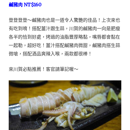
NT$160
鹹豬肉
登登登登～鹹豬肉也是一道令人驚艷的佳品！上次來也
有吃到唷！搭配薑汁跟生蒜，川賀的鹹豬肉一向是肥瘦
各半的恰到好處，烤過的油脂豐厚略黏，嘴唇都會黏在
一起勒，超好吃！薑汁搭配鹹豬肉微甜，鹹豬肉搭生蒜
微嗆，搭配酒品爽辣入喉，兩款都很棒！
來川賀必點推薦！客官請筆記喔～