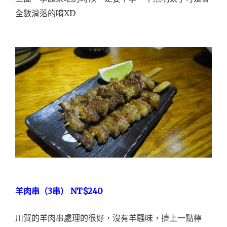
XD
全數滑落的唷
3
NT$240
羊肉串（
串）
川賀的羊肉串處理的很好，沒有羊騷味，擠上一點檸