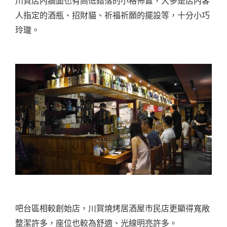
川賀店內牆面也有高低錯落的小格佈置，大多是店內客
人指定的酒瓶、招財貓、祈福祈願的擺設等，十分小巧
玲瓏。
吧台區相較創始店，川賀燒烤居酒屋市民店更顯得寬敞
整潔許多，座位也較為舒適、光線明亮許多。