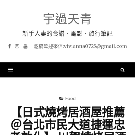
Skip
to
宇過天青
content
新手人妻的食譜、電影、旅行筆記
Facebook
Instagram
YouTube
搜
尋
關
鍵
Food
字
【日式燒烤居酒屋推薦
＠台北市民大道捷運忠