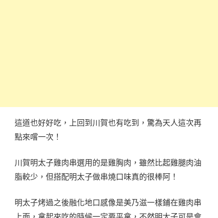
這道也好好吃，上回到川賀也有吃到，驚為天人這次再
點來嚐一次！
川賀明太子雞肉串選用的是雞胸肉，雖然比起雞腿肉油
脂較少，但搭配明太子做串燒口味真的很棒阿！
明太子烤過之後融化地口感像是美乃滋一樣鋪在雞肉串
上面，拿起來吃的時候一定要平拿，不然明太子可是會