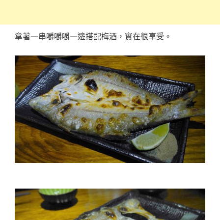
拿著一串嚼嚼嚼一邊搭配梅酒，實在很享受。