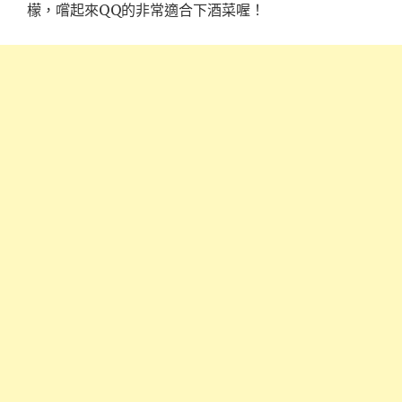
QQ
檬，嚐起來
的非常適合下酒菜喔！