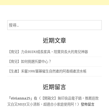
搜
尋
關
近期文章
鍵
字:
【育兒】力朵RIDU成長家具，陪寶貝長大的育兒神器
【育兒】如何挑選托嬰中心？
【生產】禾馨39W塞藥催生自然產的阿香順產流水帳
近期留言
「
vivianna25
」在〈
【開箱文】無印良品電子鍋，推薦這款
又白又MUJI又小清新，超適合小家庭使用阿！
〉發佈留言