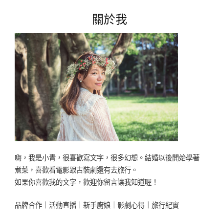
機
關於我
防
水
保
護
殼，
玩
水
旅
行
都
不
怕
喔！"
嗨，我是小青，很喜歡寫文字，很多幻想。結婚以後開始學著
煮菜，喜歡看電影跟古裝劇還有去旅行。
如果你喜歡我的文字，歡迎你留言讓我知道喔！
品牌合作｜活動直播｜新手廚娘｜影劇心得｜旅行紀實