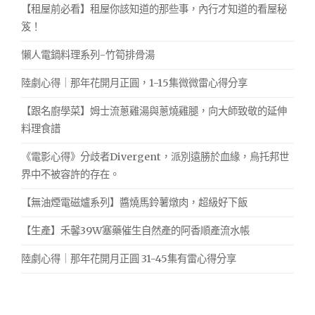
【租屋前必看】租屋你該知道的那些事，內行才知道的看屋秘
笈！
懶人電鍋料理系列-竹筍排骨湯
陸劇心得｜那年花開月正圓，1-15集微微雷心得分享
【跟名廚學菜】姆士流蔥雞湯與蔥燒雞腿，向大師致敬的延伸
料理食譜
《電影心得》分歧者Divergent，派別遠勝於血緣，烏托邦世
界中不被容許的存在。
【無油煙電磁爐系列】醬燒馬鈴薯燉肉，超級好下飯
【生產】禾馨39W塞藥催生自然產的阿香順產流水帳
陸劇心得｜那年花開月正圓 31-45集有雷心得分享