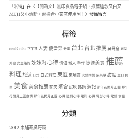
「
米特
」在〈
【開箱文】無印良品電子鍋，推薦這款又白又
MUJI又小清新，超適合小家庭使用阿！
〉發佈留言
標籤
台北
台北 推薦
人妻
便當菜
吳哥窟
neo19
nike
下午茶
分享
周瑩
推薦
心得
姊妹淘
捷運美食
情侶
懶人
手作
外宿
女生路跑
料理
東區
旅遊
甜點
日式料理
柬埔寨
日式
火鍋推薦
無菜單
生日
簡
美食
美食推薦
聚會
遊記
聊天
試吃
路跑
單
那年花開月正圓
那年
花開月正圓劇情
那年花開月正圓 心得
陸劇心得
電影 心得
電影心得
電鍋
食譜
分類
2012 柬埔寨吳哥窟