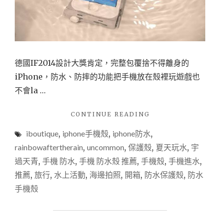
德國IF2014設計大獎肯定，完整包覆捨不得離身的
iPhone，防水、防摔的功能把手機放在殼裡玩遊戲也
不會la …
"【網
CONTINUE READING
購
iboutique
,
iphone手機殼
,
iphone防水
,
開
箱
rainbowaftertherain
,
uncommon
,
保護殼
,
夏天玩水
,
宇
※
過天青
,
手機 防水
,
手機 防水殼 推薦
,
手機殼
,
手機進水
,
試
推薦
,
旅行
,
水上活動
,
海邊拍照
,
開箱
,
防水保護殼
,
防水
※】
IBOUTIQUE
手機殼
UNCOMMON
IPHONE5/5S
手