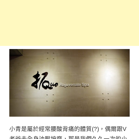
小青是屬於經常腰酸背痛的體質(?)，偶爾跟V
老爺去全身油壓按摩，那是我們久久一次的小