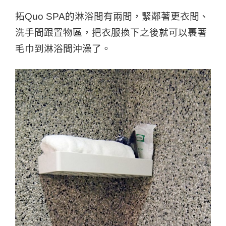
拓Quo SPA的淋浴間有兩間，緊鄰著更衣間、
洗手間跟置物區，把衣服換下之後就可以裹著
毛巾到淋浴間沖澡了。