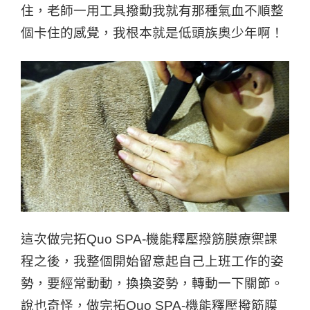
住，老師一用工具撥動我就有那種氣血不順整
個卡住的感覺，我根本就是低頭族奧少年啊！
這次做完拓Quo SPA-機能釋壓撥筋膜療禦課
程之後，我整個開始留意起自己上班工作的姿
勢，要經常動動，換換姿勢，轉動一下關節。
說也奇怪，做完拓Quo SPA-機能釋壓撥筋膜