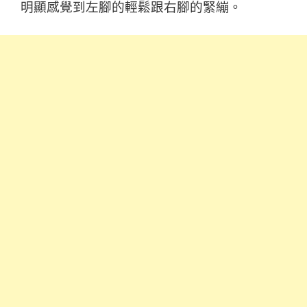
明顯感覺到左腳的輕鬆跟右腳的緊繃。