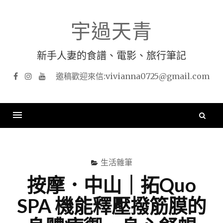
Skip
to
宇過天青
content
新手人妻的食譜、電影、旅行筆記
Facebook
Instagram
YouTube
搜
尋
關
鍵
生活雜筆
字
按摩．中山｜拓Quo
SPA 機能釋壓撥筋膜的