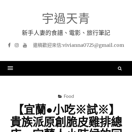
Skip
to
宇過天青
content
新手人妻的食譜、電影、旅行筆記
Facebook
Instagram
YouTube
搜
尋
關
鍵
Food
字
【宜蘭●小吃※試※】
貴族派原創脆皮雞排總