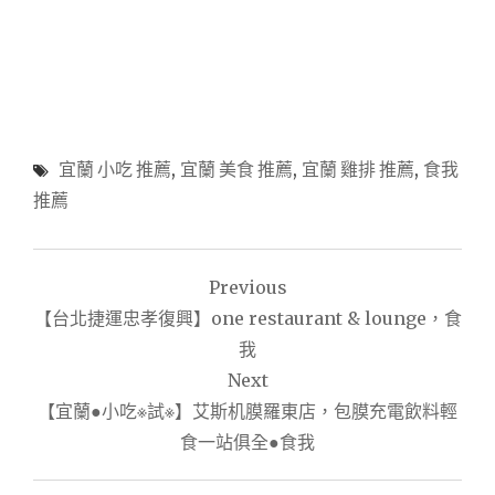
宜蘭 小吃 推薦
,
宜蘭 美食 推薦
,
宜蘭 雞排 推薦
,
食我
推薦
文
Previous
章
【台北捷運忠孝復興】one restaurant & lounge，食
導
我
Next
覽
【宜蘭●小吃※試※】艾斯机膜羅東店，包膜充電飲料輕
食一站俱全●食我