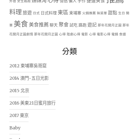
心得
姊妹淘
捷運美食
情侶
懶人
手作
外宿
女生路跑
料理
東區
旅遊
甜點
日式料理
柬埔寨
日式
火鍋推薦
無菜單
生日
簡
美食
美食推薦
聚會
遊記
聊天
試吃
路跑
單
那年花開月正圓
那年
花開月正圓劇情
那年花開月正圓 心得
陸劇心得
電影 心得
電影心得
電鍋
食譜
分類
2012 柬埔寨吳哥窟
2014 澳門-五日光影
2015 北京
2016 美東21日蜜月旅行
2017 東京
Baby