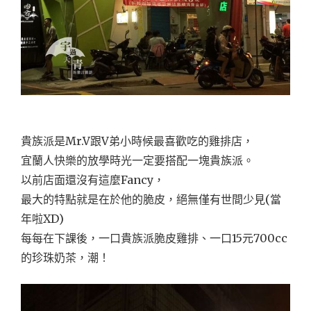
貴族派是Mr.V跟V弟小時候最喜歡吃的雞排店，
宜蘭人快樂的放學時光一定要搭配一塊貴族派。
以前店面還沒有這麼Fancy，
最大的特點就是在於他的脆皮，絕無僅有世間少見(當
年啦XD)
每每在下課後，一口貴族派脆皮雞排、一口15元700cc
的珍珠奶茶，潮！