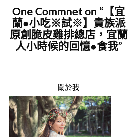
One Commnet on “
【宜
蘭●小吃※試※】貴族派
原創脆皮雞排總店，宜蘭
人小時候的回憶●食我
”
關於我