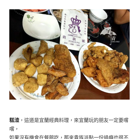
糕渣
，這道是宜蘭經典料理，來宜蘭玩的朋友一定要嚐
嚐，
如果沒有機會在餐館吃，那來貴族派點一份過癮也很不