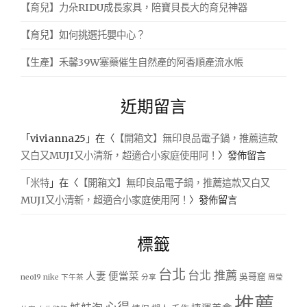
【育兒】力朵RIDU成長家具，陪寶貝長大的育兒神器
【育兒】如何挑選托嬰中心？
【生產】禾馨39W塞藥催生自然產的阿香順產流水帳
近期留言
「
vivianna25
」在〈
【開箱文】無印良品電子鍋，推薦這款
又白又MUJI又小清新，超適合小家庭使用阿！
〉發佈留言
「
米特
」在〈
【開箱文】無印良品電子鍋，推薦這款又白又
MUJI又小清新，超適合小家庭使用阿！
〉發佈留言
標籤
台北
台北 推薦
人妻
便當菜
吳哥窟
neo19
nike
下午茶
分享
周瑩
推薦