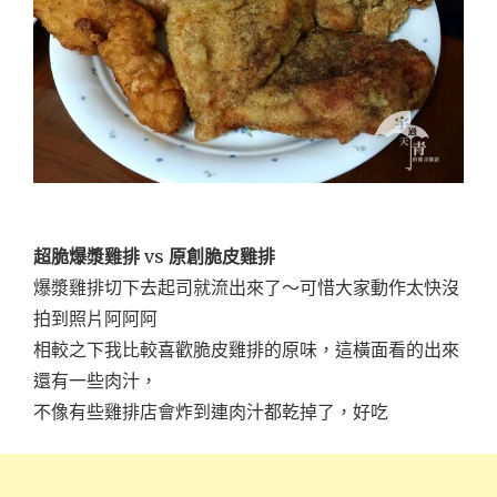
超脆爆漿雞排
vs
原創脆皮雞排
爆漿雞排切下去起司就流出來了～可惜大家動作太快沒
拍到照片阿阿阿
相較之下我比較喜歡脆皮雞排的原味，這橫面看的出來
還有一些肉汁，
不像有些雞排店會炸到連肉汁都乾掉了，好吃