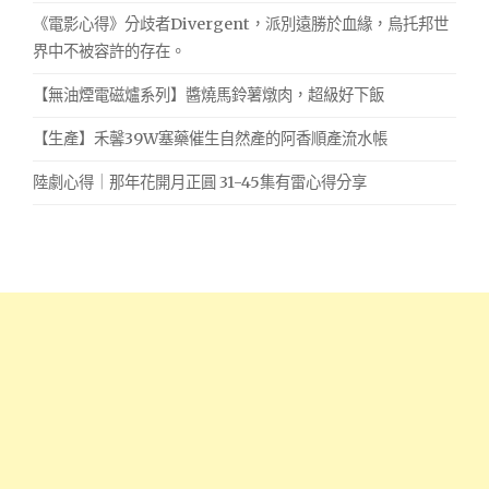
《電影心得》分歧者Divergent，派別遠勝於血緣，烏托邦世
界中不被容許的存在。
【無油煙電磁爐系列】醬燒馬鈴薯燉肉，超級好下飯
【生產】禾馨39W塞藥催生自然產的阿香順產流水帳
陸劇心得｜那年花開月正圓 31-45集有雷心得分享