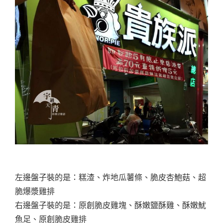
左邊盤子裝的是：糕渣、炸地瓜薯條、脆皮杏鮑菇、超
脆爆漿雞排
右邊盤子裝的是：原創脆皮雞塊、酥嫩鹽酥雞、酥嫩魷
魚足、原創脆皮雞排