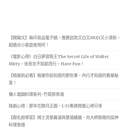
【開箱文】無印良品電子鍋，推薦這款又白又MUJI又小清新，
超適合小家庭使用阿！
《電影心得》白日夢冒險王The Secret Life of Walter
Mitty，坐而言不如起而行，Have Fun！
【租屋前必看】租屋你該知道的那些事，內行才知道的看屋秘
笈！
懶人電鍋料理系列-竹筍排骨湯
陸劇心得｜那年花開月正圓，1-15集微微雷心得分享
【跟名廚學菜】姆士流蔥雞湯與蔥燒雞腿，向大師致敬的延伸
料理食譜