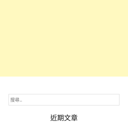
搜
尋
關
近期文章
鍵
字: