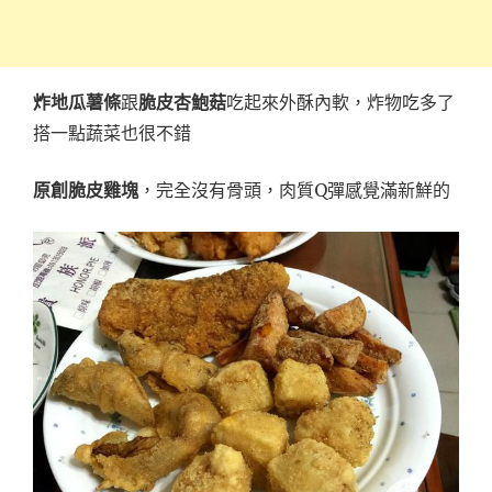
炸地瓜薯條
跟
脆皮杏鮑菇
吃起來外酥內軟，炸物吃多了
搭一點蔬菜也很不錯
原創脆皮雞塊
，完全沒有骨頭，肉質Q彈感覺滿新鮮的