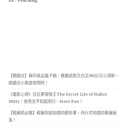
IG：vvnching
【開箱文】無印良品電子鍋，推薦這款又白又MUJI又小清新，
超適合小家庭使用阿！
《電影心得》白日夢冒險王The Secret Life of Walter
Mitty，坐而言不如起而行，Have Fun！
【租屋前必看】租屋你該知道的那些事，內行才知道的看屋秘
笈！