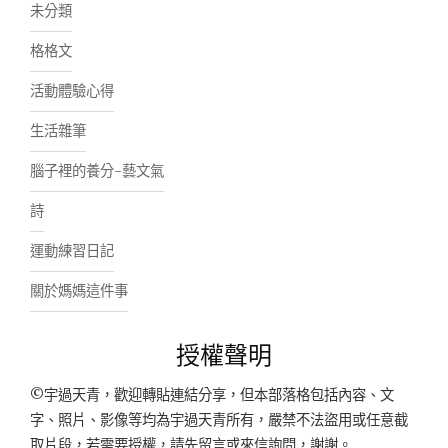
未分類
格格文
活動體驗心得
生活雜筆
腦子裡的養分-藝文氣
詩
運動練習日記
關於媽媽這件事
授權聲明
©宇過天青，歡迎轉貼連結分享，但本部落格包括內容、文
字、照片、影像等均為宇過天青所有，嚴禁不法盜用或任意截
取片段，若需要授權，請先留言或來信詢問，謝謝。