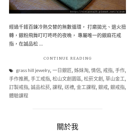
經過千錘百鍊冷熱交替的無數循環， 打磨拋光、退火扭
轉，銀粉飛舞叮叮咚咚的夜晚， 專屬唯一的銀麻花戒
指，在誠品松 …
"【手
CONTINUE READING
作
grass hill jewelry
,
一日銀匠
,
姊妹淘
,
情侶
,
戒指
,
手作
,
推
薦
手作推薦
,
手工戒指
,
松山文創園區
,
松菸文創
,
草山金工
,
－
訂製戒指
,
誠品松菸
,
課程
,
送禮
,
金工課程
,
銀戒
,
銀戒指
,
金
體驗課程
工】
誠
品
松
菸
關於我
店
草