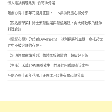
懶人電鍋料理系列-竹筍排骨湯
陸劇心得｜那年花開月正圓，1-15集微微雷心得分享
【跟名廚學菜】姆士流蔥雞湯與蔥燒雞腿，向大師致敬的延伸
料理食譜
《電影心得》分歧者Divergent，派別遠勝於血緣，烏托邦世
界中不被容許的存在。
【無油煙電磁爐系列】醬燒馬鈴薯燉肉，超級好下飯
【生產】禾馨39W塞藥催生自然產的阿香順產流水帳
陸劇心得｜那年花開月正圓 31-45集有雷心得分享