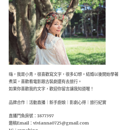
山
金
工
一
日
銀
匠
初
體
驗，
為
自
嗨，我是小青，很喜歡寫文字，很多幻想。結婚以後開始學著
己
煮菜，喜歡看電影跟古裝劇還有去旅行。
訂
如果你喜歡我的文字，歡迎你留言讓我知道喔！
製
手
品牌合作｜活動直播｜新手廚娘｜影劇心得｜旅行紀實
工
戒
指
直播鬥魚房號：1877397
吧！"
邀稿Email：
vivianna0725@gmail.com