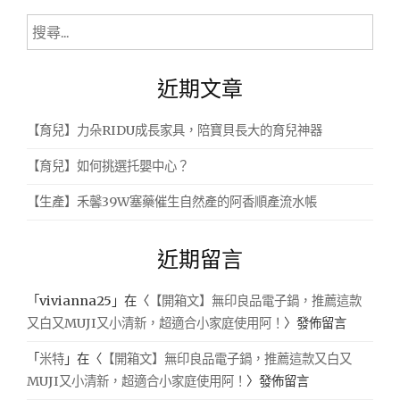
搜
尋
關
近期文章
鍵
字:
【育兒】力朵RIDU成長家具，陪寶貝長大的育兒神器
【育兒】如何挑選托嬰中心？
【生產】禾馨39W塞藥催生自然產的阿香順產流水帳
近期留言
「
vivianna25
」在〈
【開箱文】無印良品電子鍋，推薦這款
又白又MUJI又小清新，超適合小家庭使用阿！
〉發佈留言
「
米特
」在〈
【開箱文】無印良品電子鍋，推薦這款又白又
MUJI又小清新，超適合小家庭使用阿！
〉發佈留言