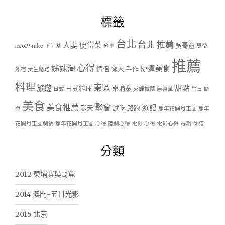
標籤
台北
台北 推薦
人妻
便當菜
吳哥窟
neo19
nike
下午茶
分享
周瑩
推薦
心得
姊妹淘
捷運美食
情侶
懶人
手作
外宿
女生路跑
料理
東區
旅遊
甜點
日式料理
柬埔寨
日式
火鍋推薦
無菜單
生日
簡
美食
美食推薦
聚會
遊記
聊天
試吃
路跑
單
那年花開月正圓
那年
花開月正圓劇情
那年花開月正圓 心得
陸劇心得
電影 心得
電影心得
電鍋
食譜
分類
2012 柬埔寨吳哥窟
2014 澳門-五日光影
2015 北京