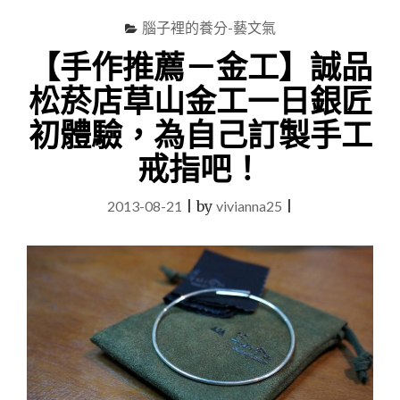
腦子裡的養分-藝文氣
【手作推薦－金工】誠品
松菸店草山金工一日銀匠
初體驗，為自己訂製手工
戒指吧！
2013-08-21
|
by
vivianna25
|