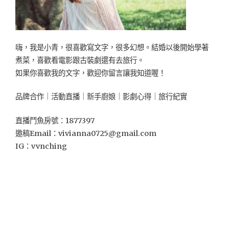
自
愛
麗
絲
嗨，我是小青，很喜歡寫文字，很多幻想。結婚以後開始學著
的
夢
煮菜，喜歡看電影跟古裝劇還有去旅行。
想
如果你喜歡我的文字，歡迎你留言讓我知道喔！
國
度，
品牌合作｜活動直播｜新手廚娘｜影劇心得｜旅行紀實
姊
妹
直播鬥魚房號：1877397
淘
邀稿Email：
vivianna0725@gmail.com
聊
天
IG：vvnching
好
去
處！"