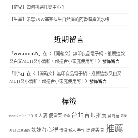
【育兒】如何挑選托嬰中心？
【生產】禾馨39W塞藥催生自然產的阿香順產流水帳
近期留言
「
vivianna25
」在〈
【開箱文】無印良品電子鍋，推薦這款
又白又MUJI又小清新，超適合小家庭使用阿！
〉發佈留言
「
米特
」在〈
【開箱文】無印良品電子鍋，推薦這款又白又
MUJI又小清新，超適合小家庭使用阿！
〉發佈留言
標籤
台北
台北 推薦
人妻
便當菜
吳哥窟
neo19
nike
下午茶
分享
周瑩
推薦
心得
姊妹淘
捷運美食
情侶
懶人
手作
外宿
女生路跑