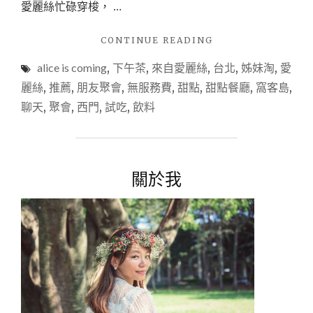
天
愛麗絲忙碌穿梭， …
好
去
"【下
CONTINUE READING
處！"
午
alice is coming
,
下午茶
,
來自愛麗絲
,
台北
,
姊妹淘
,
愛
茶
甜
麗絲
,
推薦
,
朋友聚會
,
無服務費
,
甜點
,
甜點餐廳
,
窩客島
,
點
聊天
,
聚會
,
西門
,
試吃
,
飲料
推
薦
@
台
北
關於我
西
門
※
試
※】
ALICE
IS
COMING
來