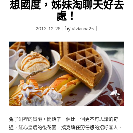
想國度，姊妹淘聊天好去
點
PÂTISSERIE
處！
ALEX，
逛
誠
2013-12-28
|
by
vivianna25
|
品
松
菸
吃
甜
點
的
情
侶
姊
妹
淘
下
午
兔子洞裡的冒險，開始了一個比一個更不可思議的奇
茶
遇，紅心皇后的後花園，撲克牌任勞任怨的招呼客人，
聊