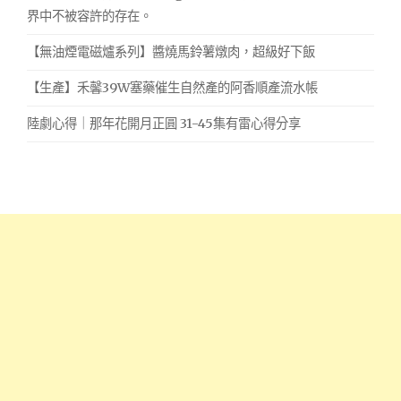
界中不被容許的存在。
【無油煙電磁爐系列】醬燒馬鈴薯燉肉，超級好下飯
【生產】禾馨39W塞藥催生自然產的阿香順產流水帳
陸劇心得｜那年花開月正圓 31-45集有雷心得分享