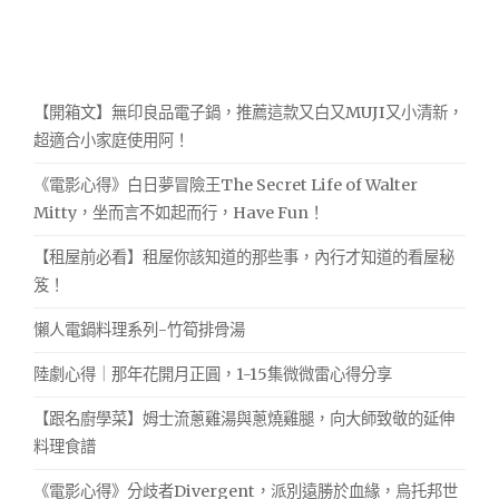
【開箱文】無印良品電子鍋，推薦這款又白又MUJI又小清新，
超適合小家庭使用阿！
《電影心得》白日夢冒險王The Secret Life of Walter
Mitty，坐而言不如起而行，Have Fun！
【租屋前必看】租屋你該知道的那些事，內行才知道的看屋秘
笈！
懶人電鍋料理系列-竹筍排骨湯
陸劇心得｜那年花開月正圓，1-15集微微雷心得分享
【跟名廚學菜】姆士流蔥雞湯與蔥燒雞腿，向大師致敬的延伸
料理食譜
《電影心得》分歧者Divergent，派別遠勝於血緣，烏托邦世