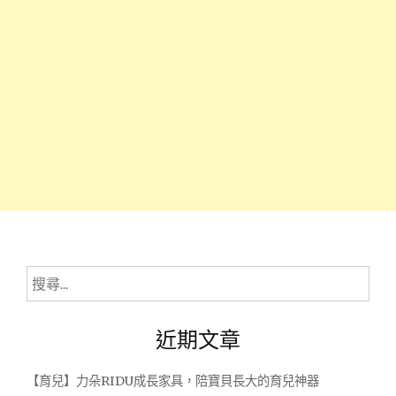
搜
尋
關
近期文章
鍵
字:
【育兒】力朵RIDU成長家具，陪寶貝長大的育兒神器