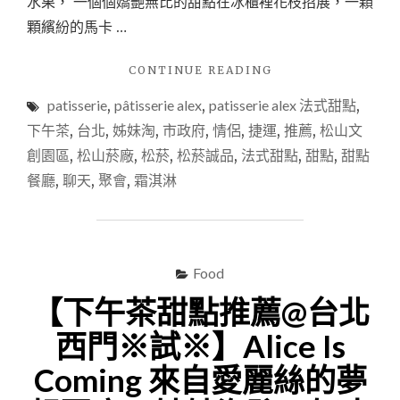
水果， 一個個嬌艷無比的甜點在冰櫃裡花枝招展，一顆
顆繽紛的馬卡 …
"【下
CONTINUE READING
午
patisserie
,
pâtisserie alex
,
patisserie alex 法式甜點
,
茶
甜
下午茶
,
台北
,
姊妹淘
,
市政府
,
情侶
,
捷運
,
推薦
,
松山文
點
創園區
,
松山菸廠
,
松菸
,
松菸誠品
,
法式甜點
,
甜點
,
甜點
推
餐廳
,
聊天
,
聚會
,
霜淇淋
薦
@
臺
北
捷
Food
運
市
【下午茶甜點推薦@台北
政
府】
西門※試※】Alice Is
法
Coming 來自愛麗絲的夢
式
甜