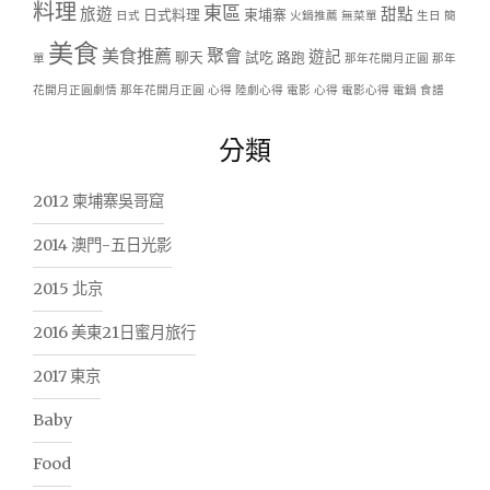
料理
東區
旅遊
甜點
日式料理
柬埔寨
日式
火鍋推薦
無菜單
生日
簡
美食
美食推薦
聚會
遊記
聊天
試吃
路跑
單
那年花開月正圓
那年
花開月正圓劇情
那年花開月正圓 心得
陸劇心得
電影 心得
電影心得
電鍋
食譜
分類
2012 柬埔寨吳哥窟
2014 澳門-五日光影
2015 北京
2016 美東21日蜜月旅行
2017 東京
Baby
Food