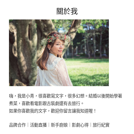
菸
關於我
店
草
山
金
工
一
日
銀
匠
初
體
驗，
為
自
嗨，我是小青，很喜歡寫文字，很多幻想。結婚以後開始學著
己
煮菜，喜歡看電影跟古裝劇還有去旅行。
訂
如果你喜歡我的文字，歡迎你留言讓我知道喔！
製
手
品牌合作｜活動直播｜新手廚娘｜影劇心得｜旅行紀實
工
戒