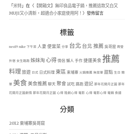
「
米特
」在〈
【開箱文】無印良品電子鍋，推薦這款又白又
MUJI又小清新，超適合小家庭使用阿！
〉發佈留言
標籤
台北
台北 推薦
人妻
便當菜
吳哥窟
neo19
nike
下午茶
分享
周瑩
推薦
心得
姊妹淘
捷運美食
情侶
懶人
手作
外宿
女生路跑
料理
東區
旅遊
甜點
日式料理
柬埔寨
日式
火鍋推薦
無菜單
生日
簡
美食
美食推薦
聚會
遊記
聊天
試吃
路跑
單
那年花開月正圓
那年
花開月正圓劇情
那年花開月正圓 心得
陸劇心得
電影 心得
電影心得
電鍋
食譜
分類
2012 柬埔寨吳哥窟