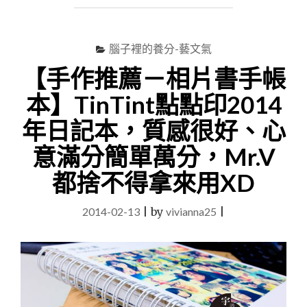
臺
北
捷
腦子裡的養分-藝文氣
運
市
【手作推薦－相片書手帳
政
府】
本】TinTint點點印2014
法
年日記本，質感很好、心
式
甜
意滿分簡單萬分，Mr.V
點
PÂTISSERIE
都捨不得拿來用XD
ALEX，
逛
誠
2014-02-13
|
by
vivianna25
|
品
松
菸
吃
甜
點