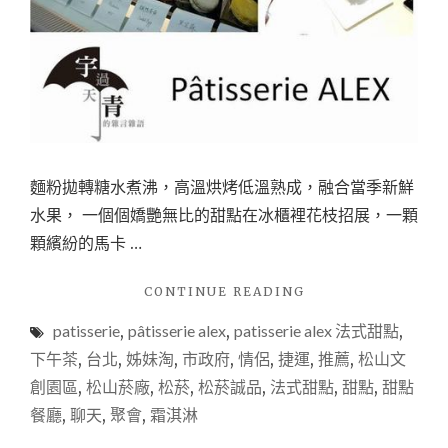
麵粉拋轉糖水煮沸，高溫烘烤低溫熟成，融合當季新鮮
水果， 一個個嬌艷無比的甜點在冰櫃裡花枝招展，一顆
顆繽紛的馬卡 …
"【下
CONTINUE READING
午
patisserie
,
pâtisserie alex
,
patisserie alex 法式甜點
,
茶
甜
下午茶
,
台北
,
姊妹淘
,
市政府
,
情侶
,
捷運
,
推薦
,
松山文
點
創園區
,
松山菸廠
,
松菸
,
松菸誠品
,
法式甜點
,
甜點
,
甜點
推
餐廳
,
聊天
,
聚會
,
霜淇淋
薦
@