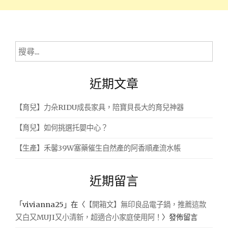
搜
尋
關
近期文章
鍵
字:
【育兒】力朵RIDU成長家具，陪寶貝長大的育兒神器
【育兒】如何挑選托嬰中心？
【生產】禾馨39W塞藥催生自然產的阿香順產流水帳
近期留言
「
vivianna25
」在〈
【開箱文】無印良品電子鍋，推薦這款
又白又MUJI又小清新，超適合小家庭使用阿！
〉發佈留言