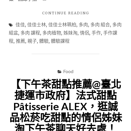
"【手
CONTINUE READING
作
佳佳
,
佳佳士林
,
佳佳士林珮柏
,
多肉
,
多肉 組合
,
多肉
推
薦
組盆
,
多肉 課程
,
多肉植物
,
姊妹淘
,
情侶
,
手作
,
手作課
－
程
,
推薦
,
親子
,
體驗
,
體驗課程
花
藝
多
肉
組
Food
盆】
【下午茶甜點推薦@臺北
佳
佳
捷運市政府】法式甜點
˙
士
Pâtisserie ALEX，逛誠
林
珮
品松菸吃甜點的情侶姊妹
柏-
我
淘下午茶聊天好去處！
的