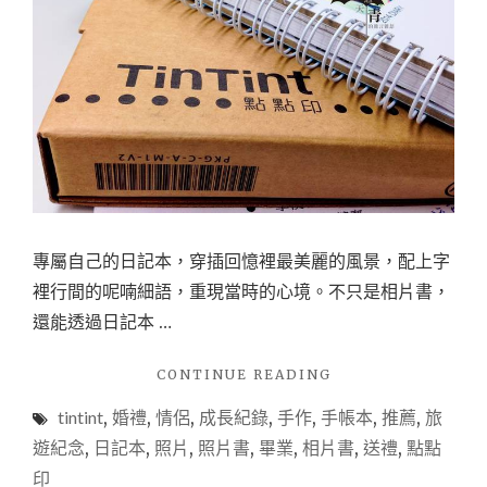
的
情
侶
姊
妹
淘
下
午
茶
聊
天
好
專屬自己的日記本，穿插回憶裡最美麗的風景，配上字
去
裡行間的呢喃細語，重現當時的心境。不只是相片書，
處！"
還能透過日記本 …
"【手
CONTINUE READING
作
tintint
,
婚禮
,
情侶
,
成長紀錄
,
手作
,
手帳本
,
推薦
,
旅
推
薦
遊紀念
,
日記本
,
照片
,
照片書
,
畢業
,
相片書
,
送禮
,
點點
－
印