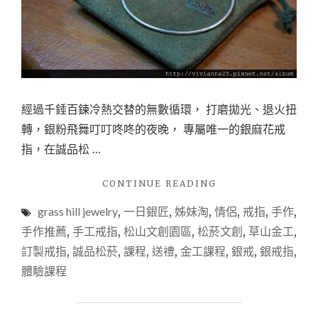
分
簡
單
萬
分，
MR.V
都
經過千錘百鍊冷熱交替的無數循環， 打磨拋光、退火扭
捨
轉，銀粉飛舞叮叮咚咚的夜晚， 專屬唯一的銀麻花戒
不
得
指，在誠品松 …
拿
來
"【手
CONTINUE READING
用
作
XD"
grass hill jewelry
,
一日銀匠
,
姊妹淘
,
情侶
,
戒指
,
手作
,
推
薦
手作推薦
,
手工戒指
,
松山文創園區
,
松菸文創
,
草山金工
,
－
訂製戒指
,
誠品松菸
,
課程
,
送禮
,
金工課程
,
銀戒
,
銀戒指
,
金
體驗課程
工】
誠
品
松