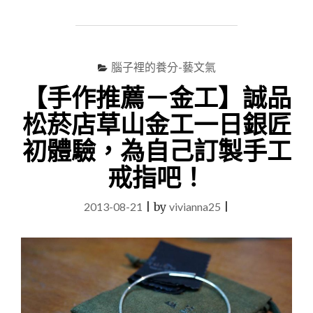
相
片
書
手
帳
腦子裡的養分-藝文氣
本】
【手作推薦－金工】誠品
TINTINT
點
松菸店草山金工一日銀匠
點
印
初體驗，為自己訂製手工
2014
年
戒指吧！
日
記
2013-08-21
|
by
vivianna25
|
本，
質
感
很
好、
心
意
滿