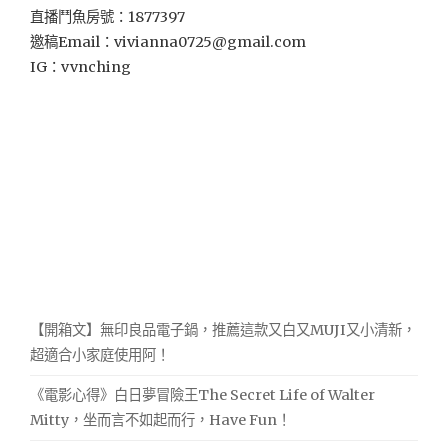
指
直播鬥魚房號：1877397
吧！"
邀稿Email：
vivianna0725@gmail.com
IG：vvnching
【開箱文】無印良品電子鍋，推薦這款又白又MUJI又小清新，
超適合小家庭使用阿！
《電影心得》白日夢冒險王The Secret Life of Walter
Mitty，坐而言不如起而行，Have Fun！