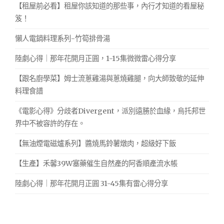
【租屋前必看】租屋你該知道的那些事，內行才知道的看屋秘
笈！
懶人電鍋料理系列-竹筍排骨湯
陸劇心得｜那年花開月正圓，1-15集微微雷心得分享
【跟名廚學菜】姆士流蔥雞湯與蔥燒雞腿，向大師致敬的延伸
料理食譜
《電影心得》分歧者Divergent，派別遠勝於血緣，烏托邦世
界中不被容許的存在。
【無油煙電磁爐系列】醬燒馬鈴薯燉肉，超級好下飯
【生產】禾馨39W塞藥催生自然產的阿香順產流水帳
陸劇心得｜那年花開月正圓 31-45集有雷心得分享