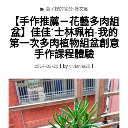
腦子裡的養分-藝文氣
【手作推薦－花藝多肉組
盆】佳佳˙士林珮柏-我的
第一次多肉植物組盆創意
手作課程體驗
2014-06-21
|
by
vivianna25
|