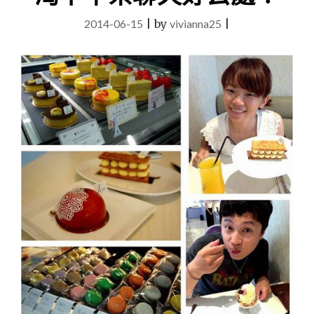
第
2014-06-15
|
by
vivianna25
|
一
次
多
肉
植
物
組
盆
創
意
手
作
課
程
體
驗"