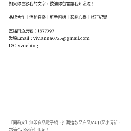
好
如果你喜歡我的文字，歡迎你留言讓我知道喔！
好
初，
品牌合作｜活動直播｜新手廚娘｜影劇心得｜旅行紀實
活
力
直播鬥魚房號：1877397
溫
邀稿Email：
vivianna0725@gmail.com
暖
IG：vvnching
的
轉
角
人
氣
店
插
旗
成
功！"
【開箱文】無印良品電子鍋，推薦這款又白又MUJI又小清新，
超適合小家庭使用阿！