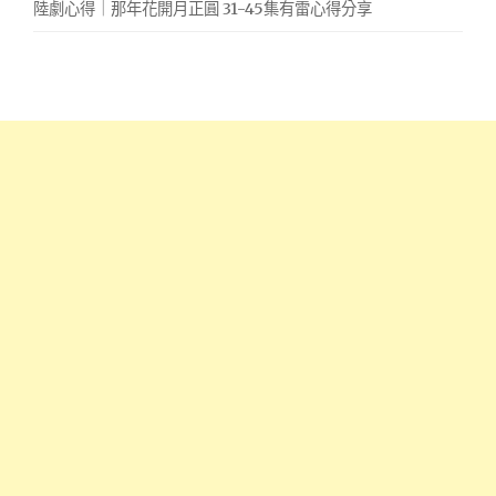
陸劇心得｜那年花開月正圓 31-45集有雷心得分享