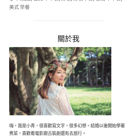
推
美式 早餐
薦
@
臺
北
關於我
板
橋
江
子
翠】
好
初
早
餐
一
店，
一
天
的
嗨，我是小青，很喜歡寫文字，很多幻想。結婚以後開始學著
最
煮菜，喜歡看電影跟古裝劇還有去旅行。
初