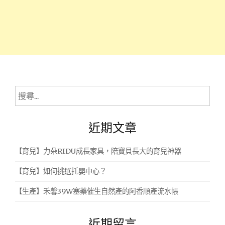
搜
尋
關
近期文章
鍵
字:
【育兒】力朵RIDU成長家具，陪寶貝長大的育兒神器
【育兒】如何挑選托嬰中心？
【生產】禾馨39W塞藥催生自然產的阿香順產流水帳
近期留言