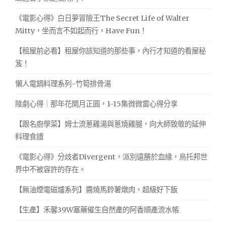
《電影心得》白日夢冒險王The Secret Life of Walter
Mitty，坐而言不如起而行，Have Fun！
【租屋前必看】租屋你該知道的那些事，內行才知道的看屋秘
笈！
懶人電鍋料理系列-竹筍排骨湯
陸劇心得｜那年花開月正圓，1-15集微微雷心得分享
【跟名廚學菜】姆士流蔥雞湯與蔥燒雞腿，向大師致敬的延伸
料理食譜
《電影心得》分歧者Divergent，派別遠勝於血緣，烏托邦世
界中不被容許的存在。
【無油煙電磁爐系列】醬燒馬鈴薯燉肉，超級好下飯
【生產】禾馨39W塞藥催生自然產的阿香順產流水帳