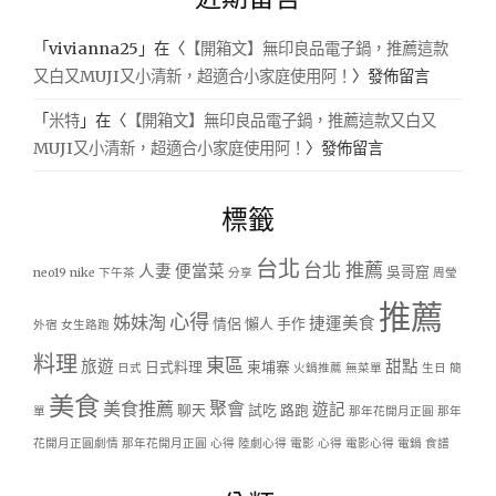
「
vivianna25
」在〈
【開箱文】無印良品電子鍋，推薦這款
又白又MUJI又小清新，超適合小家庭使用阿！
〉發佈留言
「
米特
」在〈
【開箱文】無印良品電子鍋，推薦這款又白又
MUJI又小清新，超適合小家庭使用阿！
〉發佈留言
標籤
台北
台北 推薦
人妻
便當菜
吳哥窟
neo19
nike
下午茶
分享
周瑩
推薦
心得
姊妹淘
捷運美食
情侶
懶人
手作
外宿
女生路跑
料理
東區
旅遊
甜點
日式料理
柬埔寨
日式
火鍋推薦
無菜單
生日
簡
美食
美食推薦
聚會
遊記
聊天
試吃
路跑
單
那年花開月正圓
那年
花開月正圓劇情
那年花開月正圓 心得
陸劇心得
電影 心得
電影心得
電鍋
食譜