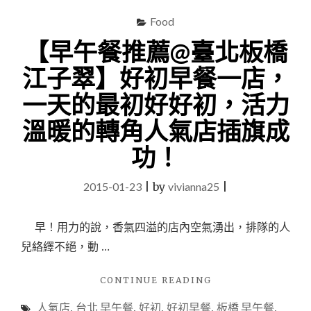
Food
【早午餐推薦@臺北板橋
江子翠】好初早餐一店，
一天的最初好好初，活力
溫暖的轉角人氣店插旗成
功！
2015-01-23
|
by
vivianna25
|
早！用力的說，香氣四溢的店內空氣湧出，排隊的人
兒絡繹不絕，動 …
"【早
CONTINUE READING
午
人氣店
,
台北 早午餐
,
好初
,
好初早餐
,
板橋 早午餐
,
餐