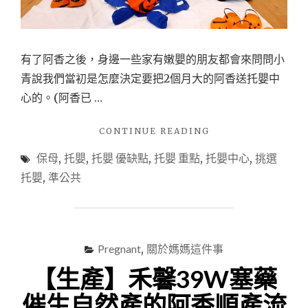
有了阿香之後，身邊一些家有嫩嬰的朋友都會來問問小
青說我們當初是怎麼決定要把2個月大的阿香送托嬰中
心的。(阿香已 …
"【育
CONTINUE READING
兒】
保母
,
托嬰
,
托嬰 優缺點
,
托嬰 重點
,
托嬰中心
,
挑選
如
何
托嬰
,
準公共
挑
選
托
嬰
中
Pregnant
,
關於媽媽這件事
心？"
【生產】禾馨39W塞藥
催生自然產的阿香順產流