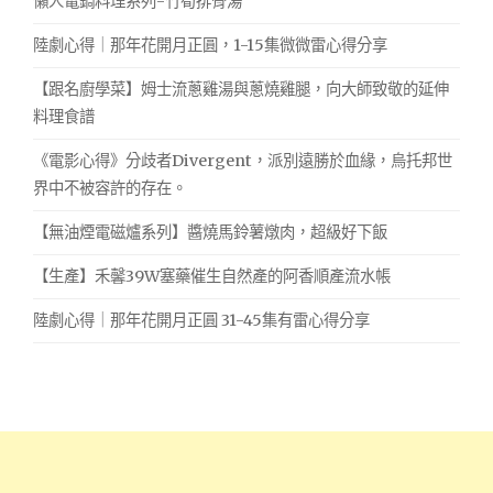
懶人電鍋料理系列-竹筍排骨湯
陸劇心得｜那年花開月正圓，1-15集微微雷心得分享
【跟名廚學菜】姆士流蔥雞湯與蔥燒雞腿，向大師致敬的延伸
料理食譜
《電影心得》分歧者Divergent，派別遠勝於血緣，烏托邦世
界中不被容許的存在。
【無油煙電磁爐系列】醬燒馬鈴薯燉肉，超級好下飯
【生產】禾馨39W塞藥催生自然產的阿香順產流水帳
陸劇心得｜那年花開月正圓 31-45集有雷心得分享