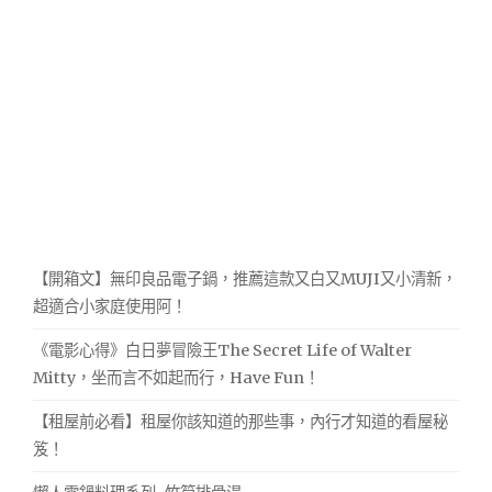
【開箱文】無印良品電子鍋，推薦這款又白又MUJI又小清新，
超適合小家庭使用阿！
《電影心得》白日夢冒險王The Secret Life of Walter
Mitty，坐而言不如起而行，Have Fun！
【租屋前必看】租屋你該知道的那些事，內行才知道的看屋秘
笈！