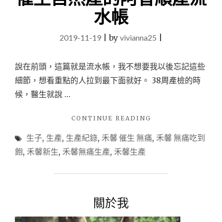
水帳
2019-11-19
|
by
vivianna25
|
說在前頭，這篇就是流水帳，我不想要我以後忘記這些
細節，想看重點的人拉到最下面就好。 38周產檢的時
候，醫生就說 …
"【生
CONTINUE READING
產】
生子
,
生產
,
生產紀錄
,
禾馨 催生 無痛
,
禾馨 無痛吃到
禾
馨
飽
,
禾馨新生
,
禾馨無痛生產
,
禾馨生產
39W
塞
藥
催
關於我
生
自
然