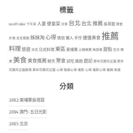
標籤
台北
台北 推薦
人妻
便當菜
吳哥窟
neo19
nike
下午茶
分享
周瑩
推薦
心得
姊妹淘
捷運美食
情侶
懶人
手作
外宿
女生路跑
料理
東區
旅遊
甜點
日式料理
柬埔寨
日式
火鍋推薦
無菜單
生日
簡
美食
美食推薦
聚會
遊記
聊天
試吃
路跑
單
那年花開月正圓
那年
花開月正圓劇情
那年花開月正圓 心得
陸劇心得
電影 心得
電影心得
電鍋
食譜
分類
2012 柬埔寨吳哥窟
2014 澳門-五日光影
2015 北京