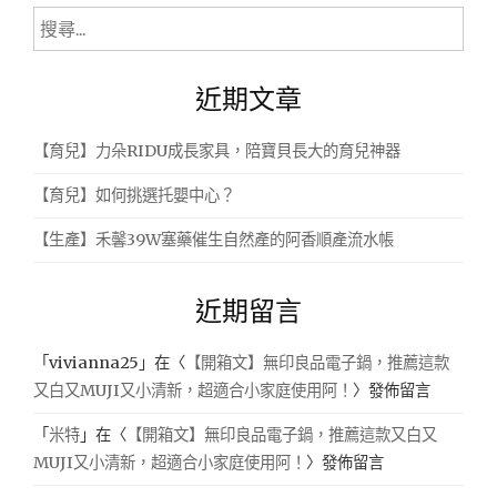
搜
尋
關
近期文章
鍵
字:
【育兒】力朵RIDU成長家具，陪寶貝長大的育兒神器
【育兒】如何挑選托嬰中心？
【生產】禾馨39W塞藥催生自然產的阿香順產流水帳
近期留言
「
vivianna25
」在〈
【開箱文】無印良品電子鍋，推薦這款
又白又MUJI又小清新，超適合小家庭使用阿！
〉發佈留言
「
米特
」在〈
【開箱文】無印良品電子鍋，推薦這款又白又
MUJI又小清新，超適合小家庭使用阿！
〉發佈留言