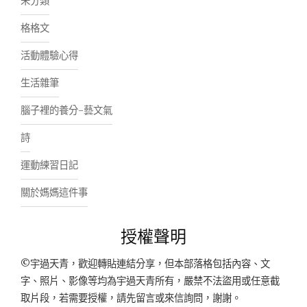
未分類
格格文
活動體驗心得
生活雜筆
腦子裡的養分-藝文氣
詩
運動練習日記
關於媽媽這件事
授權聲明
©宇過天青，歡迎轉貼連結分享，但本部落格包括內容、文
字、照片、影像等均為宇過天青所有，嚴禁不法盜用或任意截
取片段，若需要授權，請先留言或來信詢問，謝謝。