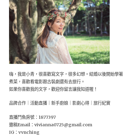
產
的
阿
香
順
產
流
水
帳"
嗨，我是小青，很喜歡寫文字，很多幻想。結婚以後開始學著
煮菜，喜歡看電影跟古裝劇還有去旅行。
如果你喜歡我的文字，歡迎你留言讓我知道喔！
品牌合作｜活動直播｜新手廚娘｜影劇心得｜旅行紀實
直播鬥魚房號：1877397
邀稿Email：
vivianna0725@gmail.com
IG：vvnching